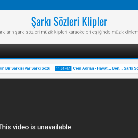
Şarkı Sözleri Klipler
rkıların şarkı sözleri müzik klipleri karaokeleri eşliğinde müzik dinle
Bir Şarkısı Var Şarkı Sözü
Cem Adrian - Hayat… Ben… Şarkı Sözü
11:34 AM
31
May
2025