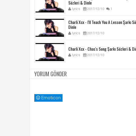
Sözleri & Dinle
lyrics
2017/12/10
1
Charli Xcx - I'll Teach You A Lesson Şarkı S
Dinle
lyrics
2017/12/10
Charli Xcx - Chas's Song Şarkı Sözleri & Di
lyrics
2017/12/10
YORUM GÖNDER
Emoticon