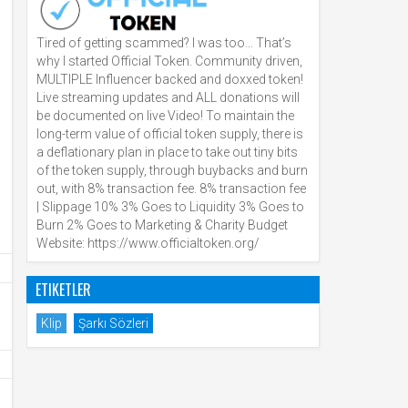
Tired of getting scammed? I was too… That’s
why I started Official Token. Community driven,
MULTIPLE Influencer backed and doxxed token!
Live streaming updates and ALL donations will
be documented on live Video! To maintain the
long-term value of official token supply, there is
a deflationary plan in place to take out tiny bits
of the token supply, through buybacks and burn
out, with 8% transaction fee. 8% transaction fee
| Slippage 10% 3% Goes to Liquidity 3% Goes to
Burn 2% Goes to Marketing & Charity Budget
Website: https://www.officialtoken.org/
ETIKETLER
Klip
Şarkı Sözleri