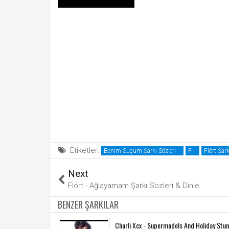
Etiketler:
Benim Suçum Şarkı Sözleri
F
Flört Şark
Next
Flört - Ağlayamam Şarkı Sözleri & Dinle
BENZER ŞARKILAR
Charli Xcx - Supermodels And Holiday Stun