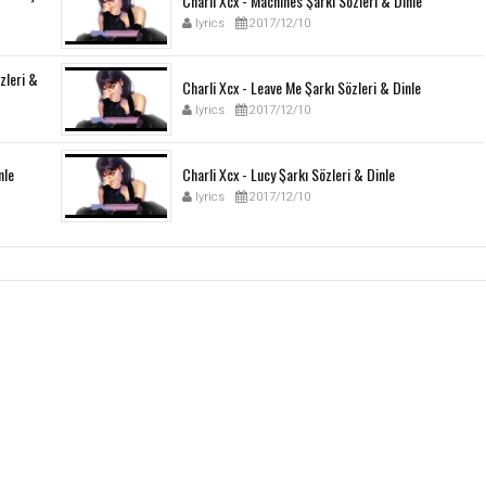
Charli Xcx - Machines Şarkı Sözleri & Dinle
lyrics
2017/12/10
özleri &
Charli Xcx - Leave Me Şarkı Sözleri & Dinle
lyrics
2017/12/10
nle
Charli Xcx - Lucy Şarkı Sözleri & Dinle
lyrics
2017/12/10