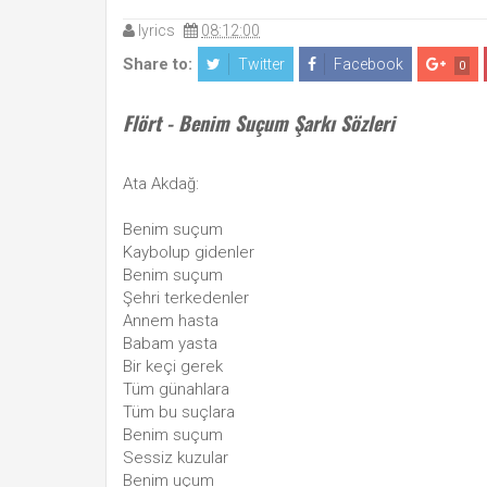
lyrics
08:12:00
Share to:
Twitter
Facebook
0
Flört - Benim Suçum Şarkı Sözleri
Ata Akdağ:
Benim suçum
Kaybolup gidenler
Benim suçum
Şehri terkedenler
Annem hasta
Babam yasta
Bir keçi gerek
Tüm günahlara
Tüm bu suçlara
Benim suçum
Sessiz kuzular
Benim uçum