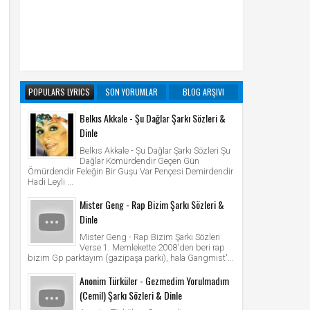
POPULARS LYRICS
SON YORUMLAR
BLOG ARŞIVI
Belkıs Akkale - Şu Dağlar Şarkı Sözleri &
Dinle
Belkıs Akkale - Şu Dağlar Şarkı Sözleri Şu
Dağlar Kömürdendir Geçen Gün
Ömürdendir Feleğin Bir Guşu Var Pençesi Demirdendir
Hadi Leyli ...
Mister Geng - Rap Bizim Şarkı Sözleri &
Dinle
Mister Geng - Rap Bizim Şarkı Sözleri
Verse 1: Memlekette 2008'den beri rap
bizim Gp parktayım (gazipaşa parkı), hala Gangmist'...
Anonim Türküler - Gezmedim Yorulmadım
(Cemil) Şarkı Sözleri & Dinle