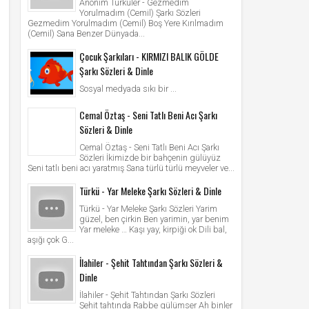
Anonim Türküler - Gezmedim
Yorulmadım (Cemil) Şarkı Sözleri
Gezmedim Yorulmadım (Cemil) Boş Yere Kırılmadım
(Cemil) Sana Benzer Dünyada...
Çocuk Şarkıları - KIRMIZI BALIK GÖLDE
Şarkı Sözleri & Dinle
Sosyal medyada sıkı bir ...
Cemal Öztaş - Seni Tatlı Beni Acı Şarkı
Sözleri & Dinle
Cemal Öztaş - Seni Tatlı Beni Acı Şarkı
Sözleri İkimizde bir bahçenin gülüyüz
Seni tatlı beni acı yaratmış Sana türlü türlü meyveler ve...
Türkü - Yar Meleke Şarkı Sözleri & Dinle
Türkü - Yar Meleke Şarkı Sözleri Yarim
güzel, ben çirkin Ben yarimin, yar benim
Yar meleke … Kaşı yay, kirpiği ok Dili bal,
aşığı çok G...
İlahiler - Şehit Tahtından Şarkı Sözleri &
Dinle
İlahiler - Şehit Tahtından Şarkı Sözleri
Şehit tahtında Rabbe gülümser Ah binler