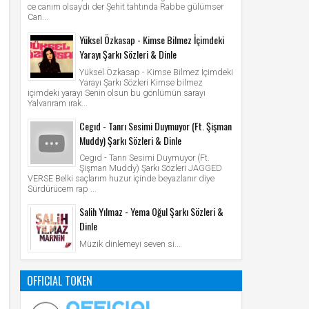
ce canım olsaydı der Şehit tahtında Rabbe gülümser
Can...
Yüksel Özkasap - Kimse Bilmez İçimdeki
Yarayı Şarkı Sözleri & Dinle
Yüksel Özkasap - Kimse Bilmez İçimdeki
Yarayı Şarkı Sözleri Kimse bilmez
içimdeki yarayı Senin olsun bu gönlümün sarayı
Yalvarıram ırak...
Cegıd - Tanrı Sesimi Duymuyor (Ft. Şişman
Muddy) Şarkı Sözleri & Dinle
Cegıd - Tanrı Sesimi Duymuyor (Ft.
Şişman Muddy) Şarkı Sözleri JAGGED
VERSE Belki saçlarım huzur içinde beyazlanır diye
Sürdürücem rap ...
Salih Yılmaz - Yema Oğul Şarkı Sözleri &
Dinle
Müzik dinlemeyi seven si...
OFFICIAL TOKEN