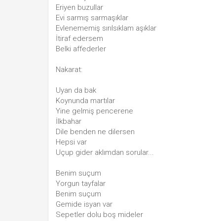
Eriyen buzullar
Evi sarmış sarmaşıklar
Evlenememiş sırılsıklam aşıklar
İtiraf edersem
Belki affederler
Nakarat:
Uyan da bak
Koynunda martılar
Yine gelmiş pencerene
İlkbahar
Dile benden ne dilersen
Hepsi var
Uçup gider aklımdan sorular...
Benim suçum
Yorgun tayfalar
Benim suçum
Gemide isyan var
Sepetler dolu boş mideler