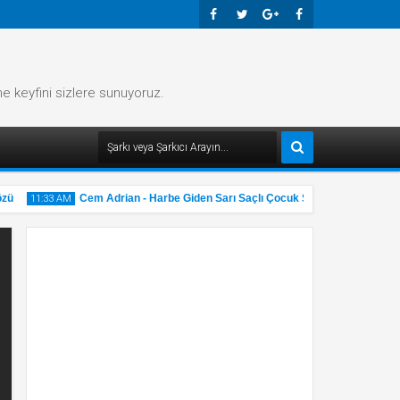
Faceb
Twitte
Googl
Faceb
Ook
R
E-
Ook
me keyfini sizlere sunuyoruz.
Plus
Cem Adrian - Harbe Giden Sarı Saçlı Çocuk Şarkı Sözü
11:33 AM
11:32 AM
31
31
May
Ma
2025
202