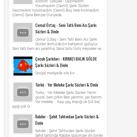
Anonim Türküler - Gezmedim
Yorulmadım (Cemil) Şarkı Sözleri
Gezmedim Yorulmadım (Cemil) Boş Yere Kırılmadım
(Cemil) Sana Benzer Dünyada...
Cemal Öztaş - Seni Tatlı Beni Acı Şarkı
Sözleri & Dinle
Cemal Öztaş - Seni Tatlı Beni Acı Şarkı
Sözleri İkimizde bir bahçenin gülüyüz
Seni tatlı beni acı yaratmış Sana türlü türlü meyveler ve...
Çocuk Şarkıları - KIRMIZI BALIK GÖLDE
Şarkı Sözleri & Dinle
Sosyal medyada sıkı bir ...
Türkü - Yar Meleke Şarkı Sözleri & Dinle
Türkü - Yar Meleke Şarkı Sözleri Yarim
güzel, ben çirkin Ben yarimin, yar benim
Yar meleke … Kaşı yay, kirpiği ok Dili bal,
aşığı çok G...
İlahiler - Şehit Tahtından Şarkı Sözleri &
Dinle
İlahiler - Şehit Tahtından Şarkı Sözleri
Şehit tahtında Rabbe gülümser Ah binler