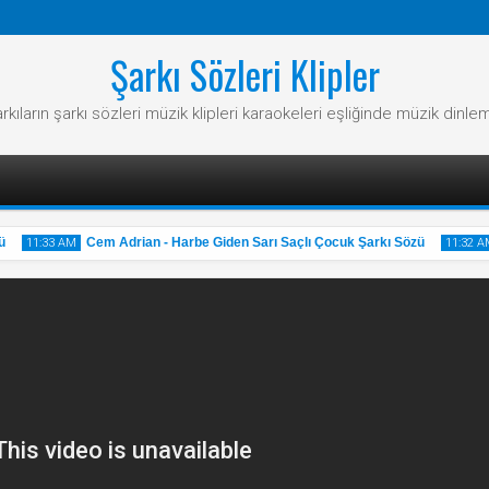
Şarkı Sözleri Klipler
rkıların şarkı sözleri müzik klipleri karaokeleri eşliğinde müzik dinle
Cem Adrian - Harbe Giden Sarı Saçlı Çocuk Şarkı Sözü
11:33 AM
11:32 AM
31
31
May
May
2025
2025