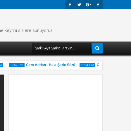
Faceb
Twitte
Googl
Faceb
Ook
R
E-
Ook
me keyfini sizlere sunuyoruz.
Plus
Cem Adrian - Hala Şarkı Sözü
Cem Adrian - Gri Şarkı
12:52 PM
12:51 PM
20
20
May
May
2025
2025