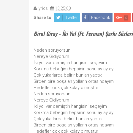
lyrics
13:25:00
Share to:
Twitter
Facebook
0
Birol Giray - İki Yol (Ft. Ferman) Şarkı Sözleri
Neden soruyorsun
Nereye Gidiyorum
İki yol var demiştin hangisini seçeyim
Korkma bebeğim hepsinin sonu ay ay ay
Çok yukarlarda belirir bunları yaptık
Birden bire boşalan yolların ortasındayım
Hedefler çok çok kolay olmuştur
Neden soruyorsun
Nereye Gidiyorum
İki yol var demiştin hangisini seçeyim
Korkma bebeğim hepsinin sonu ay ay ay
Çok yukarlarda belirir bunları yaptık
Birden bire boşalan yolların ortasındayım
Hedefler çok çok kolay olmuştur