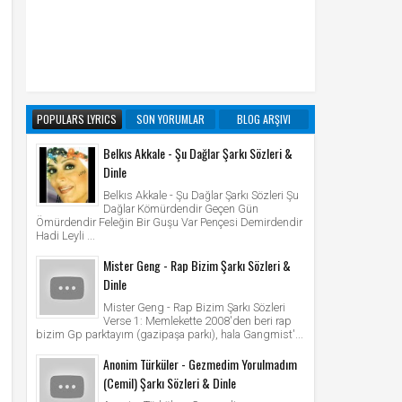
POPULARS LYRICS
SON YORUMLAR
BLOG ARŞIVI
Belkıs Akkale - Şu Dağlar Şarkı Sözleri &
Dinle
Belkıs Akkale - Şu Dağlar Şarkı Sözleri Şu
Dağlar Kömürdendir Geçen Gün
Ömürdendir Feleğin Bir Guşu Var Pençesi Demirdendir
Hadi Leyli ...
Mister Geng - Rap Bizim Şarkı Sözleri &
Dinle
Mister Geng - Rap Bizim Şarkı Sözleri
Verse 1: Memlekette 2008'den beri rap
bizim Gp parktayım (gazipaşa parkı), hala Gangmist'...
Anonim Türküler - Gezmedim Yorulmadım
(Cemil) Şarkı Sözleri & Dinle