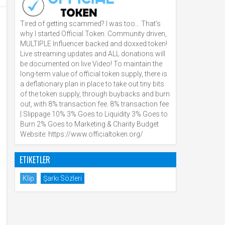
Tired of getting scammed? I was too… That’s
why I started Official Token. Community driven,
MULTIPLE Influencer backed and doxxed token!
Live streaming updates and ALL donations will
be documented on live Video! To maintain the
long-term value of official token supply, there is
a deflationary plan in place to take out tiny bits
of the token supply, through buybacks and burn
out, with 8% transaction fee. 8% transaction fee
| Slippage 10% 3% Goes to Liquidity 3% Goes to
Burn 2% Goes to Marketing & Charity Budget
Website: https://www.officialtoken.org/
ETIKETLER
Klip
Şarkı Sözleri