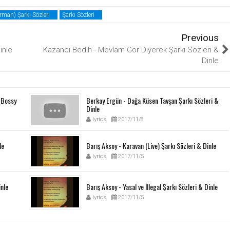
erman) Şarkı Sözleri
Şarkı Sözleri
Previous
inle
Kazancı Bedih - Mevlam Gör Diyerek Şarkı Sözleri &
Dinle
) Bossy
Berkay Ergün - Dağa Küsen Tavşan Şarkı Sözleri &
Dinle
lyrics
2017/11/8
le
Barış Aksoy - Karavan (Live) Şarkı Sözleri & Dinle
lyrics
2017/11/5
inle
Barış Aksoy - Yasal ve İllegal Şarkı Sözleri & Dinle
lyrics
2017/11/5