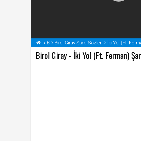
B
Birol Giray Şarkı Sözleri
İki Yol (Ft. Ferm
Birol Giray - İki Yol (Ft. Ferman) Şa