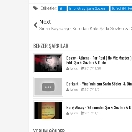
Etiketler:
B
Birol Giray Şarkı Sözleri
İki Yol (Ft. F
Next
Sinan Kayabaşı - Kumdan Kale Şarkı Sözleri & D
BENZER ŞARKILAR
Bossy - Athena - For Real ( No Mix Master 
Edit. Şarkı Sözleri & Dinle
lyrics
2017/11/28
Berkant - Yine Yalnızım Şarkı Sözleri & Din
lyrics
2017/11/6
Barış Aksoy - Yitirmeden Şarkı Sözleri & D
lyrics
2017/11/5
YORUM GÖNDER