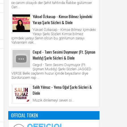
ce canım olsaydı der Şehit tahtında Rabbe gülümser
Can...
Yüksel Özkasap - Kimse Bilmez İçimdeki
Yarayı Şarkı Sözleri & Dinle
Yüksel Özkasap - Kimse Bilmez İçimdeki
Yarayı Şarkı Sözleri Kimse bilmez
içimdeki yarayı Senin olsun bu gönlümün sarayı
Yalvarıram ırak...
Cegıd - Tanrı Sesimi Duymuyor (Ft. Şişman
Muddy) Şarkı Sözleri & Dinle
Cegıd - Tanrı Sesimi Duymuyor (Ft.
Şişman Muddy) Şarkı Sözleri JAGGED
VERSE Belki saçlarım huzur içinde beyazlanır diye
Sürdürücem rap ...
Salih Yılmaz - Yema Oğul Şarkı Sözleri &
Dinle
Müzik dinlemeyi seven si...
OFFICIAL TOKEN