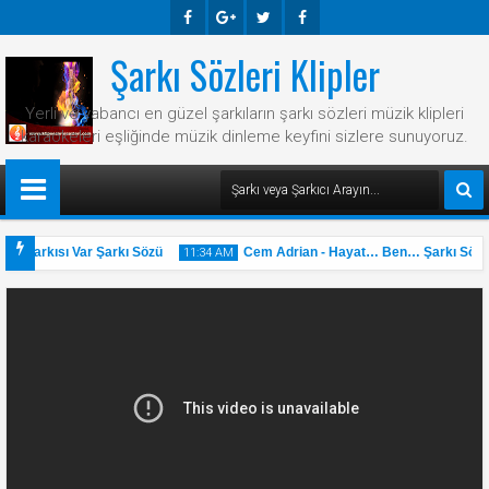
Şarkı Sözleri Klipler
Faceb
Googl
Twitte
Faceb
Ook
E-
R
Ook
Yerli ve yabancı en güzel şarkıların şarkı sözleri müzik klipleri
Plus
karaokeleri eşliğinde müzik dinleme keyfini sizlere sunuyoruz.
ir Şarkısı Var Şarkı Sözü
Cem Adrian - Hayat… Ben… Şarkı Sözü
11:34 AM
31
May
2025