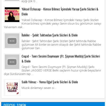
aşığı çok G...
Yüksel Özkasap - Kimse Bilmez İçimdeki Yarayı Şarkı Sözleri &
Dinle
Yüksel Özkasap - Kimse Bilmez İçimdeki Yarayı Şarkı Sözleri
Kimse bilmez içimdeki yarayı Senin olsun bu gönlümün sarayı
Yalvarıram ırak...
İlahiler - Şehit Tahtından Şarkı Sözleri & Dinle
İlahiler - Şehit Tahtından Şarkı Sözleri Şehit tahtında Rabbe
gülümser Ah binler ce canım olsaydı der Şehit tahtında Rabbe
gülümser Can...
Cegıd - Tanrı Sesimi Duymuyor (Ft. Şişman Muddy) Şarkı Sözleri
& Dinle
Cegıd - Tanrı Sesimi Duymuyor (Ft. Şişman Muddy) Şarkı
Sözleri JAGGED VERSE Belki saçlarım huzur içinde beyazlanır
diye Sürdürücem rap ...
Salih Yılmaz - Yema Oğul Şarkı Sözleri & Dinle
Müzik dinlemeyi seven si...
OFFICIAL TOKEN