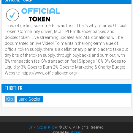
Tired of getting scammed? I was too… That’s why I started Official
Token. Community driven, MULTIPLE Influencer backed and
doxxed token! Live streaming updates and ALL donations will be
documented on live Video! To maintain the long-term value of
official token supply, there is a deflationary plan in place to take out
tiny bits of the token supply, through buybacks and burn out, with
8% transaction fee. 8% transaction fee | Slippage 10% 3% Goes to
Liquidity 3% Goes to Burn 2% Goes to Marketing & Charity Budget
Website: https://www.officialtoken.org/
ETIKETLER
Klip
Şarkı Sözleri
Şarkı Sözleri Klipler
© 2016. All Rights Reserved.
Powered by
Blogger