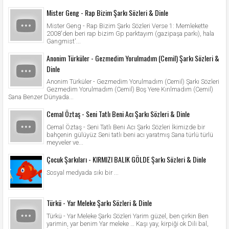
Mister Geng - Rap Bizim Şarkı Sözleri & Dinle
Mister Geng - Rap Bizim Şarkı Sözleri Verse 1: Memlekette
2008'den beri rap bizim Gp parktayım (gazipaşa parkı), hala
Gangmist'...
Anonim Türküler - Gezmedim Yorulmadım (Cemil) Şarkı Sözleri &
Dinle
Anonim Türküler - Gezmedim Yorulmadım (Cemil) Şarkı Sözleri
Gezmedim Yorulmadım (Cemil) Boş Yere Kırılmadım (Cemil)
Sana Benzer Dünyada...
Cemal Öztaş - Seni Tatlı Beni Acı Şarkı Sözleri & Dinle
Cemal Öztaş - Seni Tatlı Beni Acı Şarkı Sözleri İkimizde bir
bahçenin gülüyüz Seni tatlı beni acı yaratmış Sana türlü türlü
meyveler ve...
Çocuk Şarkıları - KIRMIZI BALIK GÖLDE Şarkı Sözleri & Dinle
Sosyal medyada sıkı bir ...
Türkü - Yar Meleke Şarkı Sözleri & Dinle
Türkü - Yar Meleke Şarkı Sözleri Yarim güzel, ben çirkin Ben
yarimin, yar benim Yar meleke … Kaşı yay, kirpiği ok Dili bal,