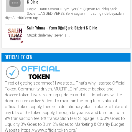
& Dinle
Cegıd - Tanrı Sesimi Duymuyor (Ft. Şişman Muddy) Şarkı
Sözleri JAGGED VERSE Belki saçlarım huzur içinde beyazlanır
diye Sürdürücem rap ...
Salih Yılmaz - Yema Oğul Şarkı Sözleri & Dinle
Müzik dinlemeyi seven si...
OFFICIAL TOKEN
Tired of getting scammed? I was too… That’s why I started Official
Token. Community driven, MULTIPLE Influencer backed and
doxxed token! Live streaming updates and ALL donations will be
documented on live Video! To maintain the long-term value of
official token supply, there is a deflationary plan in place to take out
tiny bits of the token supply, through buybacks and burn out, with
8% transaction fee. 8% transaction fee | Slippage 10% 3% Goes to
Liquidity 3% Goes to Burn 2% Goes to Marketing & Charity Budget
Website: https://www.officialtoken.org/