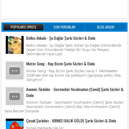
POPULARS LYRICS
SON YORUMLAR
BLOG ARŞIVI
Belkıs Akkale - Şu Dağlar Şarkı Sözleri & Dinle
Belkıs Akkale - Şu Dağlar Şarkı Sözleri Şu Dağlar Kömürdendir
Geçen Gün Ömürdendir Feleğin Bir Guşu Var Pençesi
Demirdendir Hadi Leyli ...
Mister Geng - Rap Bizim Şarkı Sözleri & Dinle
Mister Geng - Rap Bizim Şarkı Sözleri Verse 1: Memlekette
2008'den beri rap bizim Gp parktayım (gazipaşa parkı), hala
Gangmist'...
Anonim Türküler - Gezmedim Yorulmadım (Cemil) Şarkı Sözleri &
Dinle
Anonim Türküler - Gezmedim Yorulmadım (Cemil) Şarkı Sözleri
Gezmedim Yorulmadım (Cemil) Boş Yere Kırılmadım (Cemil)
Sana Benzer Dünyada...
Çocuk Şarkıları - KIRMIZI BALIK GÖLDE Şarkı Sözleri & Dinle
Sosyal medyada sıkı bir ...