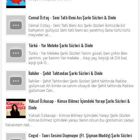
Cemal Öztaş - Seni Tatlı Beni Acı Şarkı Sözleri & Dinle
Cemal Öztaş - Seni Tatlı Beni Acı Şarkı Sözleri İkimizde bir
bahçenin gülüyüz Seni tatlı beni acı yaratmış Sana türlü türlü
meyveler ve...
Türkü - Yar Meleke Şarkı Sözleri & Dinle
Türkü - Yar Meleke Şarkı Sözleri Yarim güzel, ben çirkin Ben
yarimin, yar benim Yar meleke … Kaşı yay, kirpiği ok Dili bal,
aşığı çok G...
İlahiler - Şehit Tahtından Şarkı Sözleri & Dinle
İlahiler - Şehit Tahtından Şarkı Sözleri Şehit tahtında Rabbe
gülümser Ah binler ce canım olsaydı der Şehit tahtında Rabbe
gülümser Can...
Yüksel Özkasap - Kimse Bilmez İçimdeki Yarayı Şarkı Sözleri &
Dinle
Yüksel Özkasap - Kimse Bilmez İçimdeki Yarayı Şarkı Sözleri
Kimse bilmez içimdeki yarayı Senin olsun bu gönlümün sarayı
Yalvarıram ırak...
Cegıd - Tanrı Sesimi Duymuyor (Ft. Şişman Muddy) Şarkı Sözleri