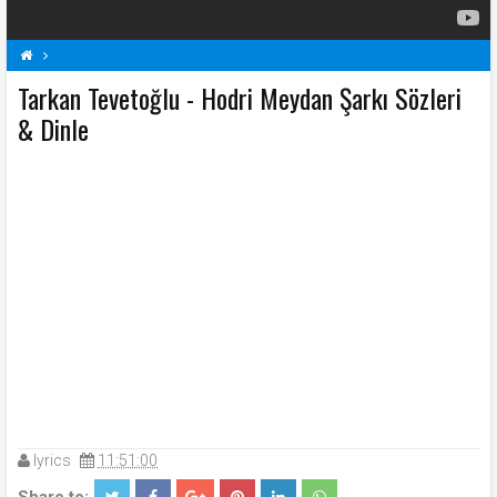
Tarkan Tevetoğlu - Hodri Meydan Şarkı Sözleri
Hodri Meydan Şarkı Sözleri
Şarkı Sözleri
T
Tarkan Tevetoğlu Şarkı Sözleri
& Dinle
lyrics
11:51:00