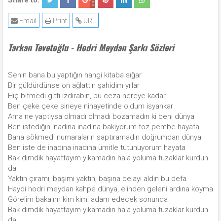
Share to:
0
Email
Print
URL
Tarkan Tevetoğlu - Hodri Meydan Şarkı Sözleri
Senin bana bu yaptığın hangi kitaba sığar
Bir güldürdünse on ağlattın şahidim yıllar
Hiç bitmedi gitti ızdırabın, bu ceza nereye kadar
Ben çeke çeke sineye nihayetinde oldum isyankar
Ama ne yaptıysa olmadı olmadı bozamadın ki beni dünya
Ben istediğin inadına inadına bakıyorum toz pembe hayata
Bana sökmedi numaraların saptıramadın doğrumdan dünya
Ben iste de inadına inadına ümitle tutunuyorum hayata
Bak dimdik hayattayım yıkamadın hala yoluma tuzaklar kurdun
da
Yaktın çıramı, başımı yaktın, başına belayı aldın bu defa
Haydi hodri meydan kahpe dünya, elinden geleni ardına koyma
Görelim bakalım kim kimi adam edecek sonunda
Bak dimdik hayattayım yıkamadın hala yoluma tuzaklar kurdun
da