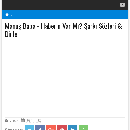
Manuş Baba - Haberin Var Mı? Şarkı Sözleri &
Haberin Var Mı? Şarkı Sözleri
M
Manuş Baba Şarkı Sözleri
Şarkı Sözleri
Dinle
lyrics
09:13:00