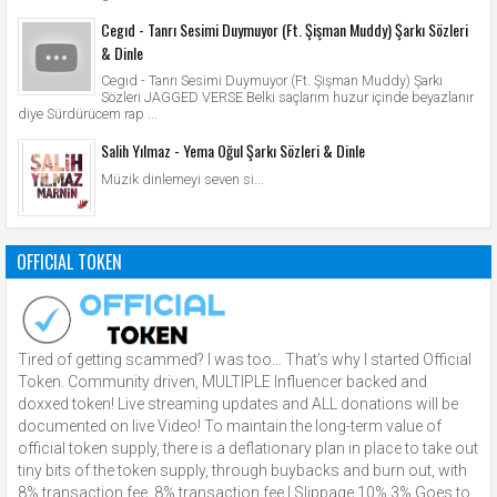
Cegıd - Tanrı Sesimi Duymuyor (Ft. Şişman Muddy) Şarkı Sözleri
& Dinle
Cegıd - Tanrı Sesimi Duymuyor (Ft. Şişman Muddy) Şarkı
Sözleri JAGGED VERSE Belki saçlarım huzur içinde beyazlanır
diye Sürdürücem rap ...
Salih Yılmaz - Yema Oğul Şarkı Sözleri & Dinle
Müzik dinlemeyi seven si...
OFFICIAL TOKEN
Tired of getting scammed? I was too… That’s why I started Official
Token. Community driven, MULTIPLE Influencer backed and
doxxed token! Live streaming updates and ALL donations will be
documented on live Video! To maintain the long-term value of
official token supply, there is a deflationary plan in place to take out
tiny bits of the token supply, through buybacks and burn out, with
8% transaction fee. 8% transaction fee | Slippage 10% 3% Goes to