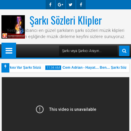
Şarkı Sözleri Klipler
Faceb
Googl
Twitte
Faceb
Ook
E-
R
Ook
Yerli ve yabancı en güzel şarkıların şarkı sözleri müzik klipleri
Plus
karaokeleri eşliğinde müzik dinleme keyfini sizlere sunuyoruz.
 Şarkısı Var Şarkı Sözü
Cem Adrian - Hayat… Ben… Şarkı Sözü
11:34 AM
31
May
2025