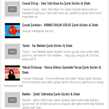
Cemal Öztaş - Seni Tatlı Beni Acı Şarkı Sözleri & Dinle
Cemal Öztaş - Seni Tatlı Beni Acı Şarkı Sözleri İkimizde bir
bahçenin gülüyüz Seni tatlı beni acı yaratmış Sana türlü türlü
meyveler ve...
Çocuk Şarkıları - KIRMIZI BALIK GÖLDE Şarkı Sözleri & Dinle
Sosyal medyada sıkı bir ...
Türkü - Yar Meleke Şarkı Sözleri & Dinle
Türkü - Yar Meleke Şarkı Sözleri Yarim güzel, ben çirkin Ben
yarimin, yar benim Yar meleke … Kaşı yay, kirpiği ok Dili bal,
aşığı çok G...
Yüksel Özkasap - Kimse Bilmez İçimdeki Yarayı Şarkı Sözleri &
Dinle
Yüksel Özkasap - Kimse Bilmez İçimdeki Yarayı Şarkı Sözleri
Kimse bilmez içimdeki yarayı Senin olsun bu gönlümün sarayı
Yalvarıram ırak...
İlahiler - Şehit Tahtından Şarkı Sözleri & Dinle
İlahiler - Şehit Tahtından Şarkı Sözleri Şehit tahtında Rabbe
gülümser Ah binler ce canım olsaydı der Şehit tahtında Rabbe
gülümser Can...