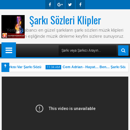
Şarkı Sözleri Klipler
Faceb
Googl
Twitte
Faceb
Ook
E-
R
Ook
Yerli ve yabancı en güzel şarkıların şarkı sözleri müzik klipleri
Plus
karaokeleri eşliğinde müzik dinleme keyfini sizlere sunuyoruz.
 Şarkısı Var Şarkı Sözü
Cem Adrian - Hayat… Ben… Şarkı Sözü
11:34 AM
31
May
2025