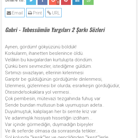
Share to:
0
Email
Print
URL
Gabri - Tebessümün Yargıları 2 Şarkı Sözleri
Aynen, gördüm! gökyüzünü böldük!
Korkularım, ihanetten beslenince öldü.
Velâkin bu kavgalardan kurtulupta döndüm.
Çünkü beni sevmezler, istediğime güldüm.
Sırtımızı sıvazlayan, ellerinin kirlenmesi
Gariptir be güldüğünün gördüğümle dinlenmesi,
İzlenmesi, gizlenmesi bir olurda; esrarkeşin gördüğüdür,
Ötesinde!sokaklara yol vermesi..
Çok pembesin, mütevazi tezgahında fuhuş var
Sende bundan mutlusun bak uyumuşsun adeta..
Duyulmuştuk, kalıplaşan her bi semte kriz var
Ve adanmışlık hissiyatı hissetiğin izdiham...
Var içinde görmediğin, duymadığın bişeyler
Ve ilk seferde olmasa da sonrasında tetikler..
Sol kolunda '"kesik'"ler ve gençliğinden '"kesit'"lerle