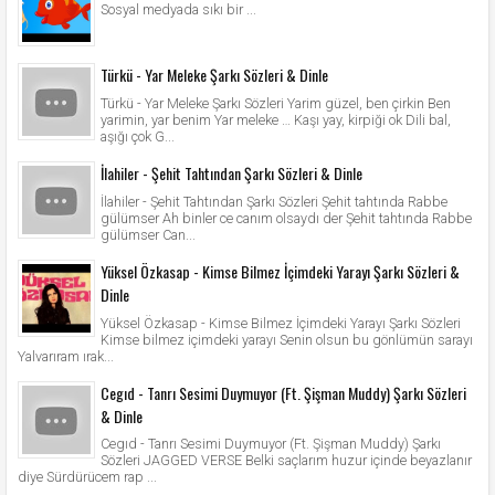
Sosyal medyada sıkı bir ...
Türkü - Yar Meleke Şarkı Sözleri & Dinle
Türkü - Yar Meleke Şarkı Sözleri Yarim güzel, ben çirkin Ben
yarimin, yar benim Yar meleke … Kaşı yay, kirpiği ok Dili bal,
aşığı çok G...
İlahiler - Şehit Tahtından Şarkı Sözleri & Dinle
İlahiler - Şehit Tahtından Şarkı Sözleri Şehit tahtında Rabbe
gülümser Ah binler ce canım olsaydı der Şehit tahtında Rabbe
gülümser Can...
Yüksel Özkasap - Kimse Bilmez İçimdeki Yarayı Şarkı Sözleri &
Dinle
Yüksel Özkasap - Kimse Bilmez İçimdeki Yarayı Şarkı Sözleri
Kimse bilmez içimdeki yarayı Senin olsun bu gönlümün sarayı
Yalvarıram ırak...
Cegıd - Tanrı Sesimi Duymuyor (Ft. Şişman Muddy) Şarkı Sözleri
& Dinle
Cegıd - Tanrı Sesimi Duymuyor (Ft. Şişman Muddy) Şarkı
Sözleri JAGGED VERSE Belki saçlarım huzur içinde beyazlanır
diye Sürdürücem rap ...