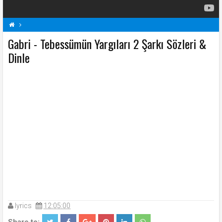
Gabri - Tebessümün Yargıları 2 Şarkı Sözleri &
G
Gabri Şarkı Sözleri
Şarkı Sözleri
Tebessümün Yargıları 2 Şarkı Sözleri
Dinle
lyrics
12:05:00