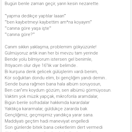
Bugün benle zaman geçir, yarın kesin nezarette.
'"yapma dedikçe yaptılar laaan'"
'"ben kaybetmeyi kaybettim am*na koyayım'"
'"canına göre yaşa işte'"
'"canına göre?'"
Canım sıkkın yaklaşma, problemim gökyüzünle!
Gülmüyoruz artık inan her bi mevzu tam yerinde
Bende yolu bilmiyorum istersen gel benimle,
İhtiyacım olur diye 16''lık var belimde..
Bi kurşuna denk gelicek gülüşlerim vardı benim,
Kör soğuktan dondu elim, bi gençliğim yandı demin..
Sende buna rağmen bana hala albüm soruyosun,
Ben can''ımı koydum gözüm, sen albümü görmüyosun.
Vaktim yok müzik yapçak, mikrofonla aramdalar,
Bigün benle sofradalar hakkımda karardalar
Yaktıkça kararmalar, güldükçe zararda bak
Gençliğimiz, geçmişimiz yandıkça yarar sana.
Maddiyatı geçtim hadi maneviyat engelledi
Son günlerde bitek bana ceketlerim dert vermedi