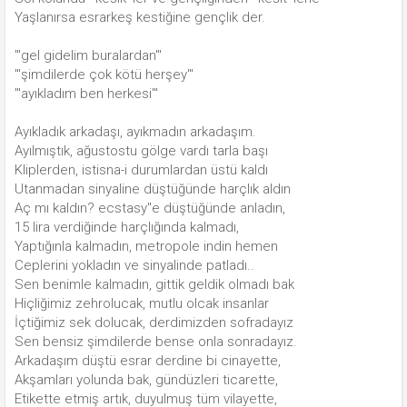
Yaşlanırsa esrarkeş kestiğine gençlik der.
'"gel gidelim buralardan'"
'"şimdilerde çok kötü herşey'"
'"ayıkladım ben herkesi'"
Ayıkladık arkadaşı, ayıkmadın arkadaşım.
Ayılmıştık, ağustostu gölge vardı tarla başı
Kliplerden, istisna-i durumlardan üstü kaldı
Utanmadan sinyaline düştüğünde harçlık aldın
Aç mı kaldın? ecstasy''e düştüğünde anladın,
15 lira verdiğinde harçlığında kalmadı,
Yaptığınla kalmadın, metropole indin hemen
Ceplerini yokladın ve sinyalinde patladı..
Sen benimle kalmadın, gittik geldik olmadı bak
Hiçliğimiz zehrolucak, mutlu olcak insanlar
İçtiğimiz sek dolucak, derdimizden sofradayız
Sen bensiz şimdilerde bense onla sonradayız.
Arkadaşım düştü esrar derdine bi cinayette,
Akşamları yolunda bak, gündüzleri ticarette,
Etikette etmiş artık, duyulmuş tüm vilayette,