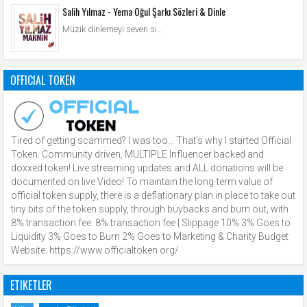
Salih Yılmaz - Yema Oğul Şarkı Sözleri & Dinle
Müzik dinlemeyi seven si...
OFFICIAL TOKEN
Tired of getting scammed? I was too… That’s why I started Official
Token. Community driven, MULTIPLE Influencer backed and
doxxed token! Live streaming updates and ALL donations will be
documented on live Video! To maintain the long-term value of
official token supply, there is a deflationary plan in place to take out
tiny bits of the token supply, through buybacks and burn out, with
8% transaction fee. 8% transaction fee | Slippage 10% 3% Goes to
Liquidity 3% Goes to Burn 2% Goes to Marketing & Charity Budget
Website: https://www.officialtoken.org/
ETIKETLER