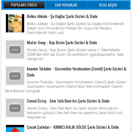
POPULARS LYRICS
SON YORUMLAR
BLOG ARŞIVI
Belkıs Akkale - Şu Dağlar Şarkı Sözleri & Dinle
Belkıs Akkale - Şu Dağlar Şarkı Sözleri Şu Dağlar Kömürdendir
Geçen Gün Ömürdendir Feleğin Bir Guşu Var Pençesi
Demirdendir Hadi Leyli ...
Mister Geng - Rap Bizim Şarkı Sözleri & Dinle
Mister Geng - Rap Bizim Şarkı Sözleri Verse 1: Memlekette
2008'den beri rap bizim Gp parktayım (gazipaşa parkı), hala
Gangmist'...
Anonim Türküler - Gezmedim Yorulmadım (Cemil) Şarkı Sözleri &
Dinle
Anonim Türküler - Gezmedim Yorulmadım (Cemil) Şarkı Sözleri
Gezmedim Yorulmadım (Cemil) Boş Yere Kırılmadım (Cemil)
Sana Benzer Dünyada...
Cemal Öztaş - Seni Tatlı Beni Acı Şarkı Sözleri & Dinle
Cemal Öztaş - Seni Tatlı Beni Acı Şarkı Sözleri İkimizde bir
bahçenin gülüyüz Seni tatlı beni acı yaratmış Sana türlü türlü
meyveler ve...
Çocuk Şarkıları - KIRMIZI BALIK GÖLDE Şarkı Sözleri & Dinle