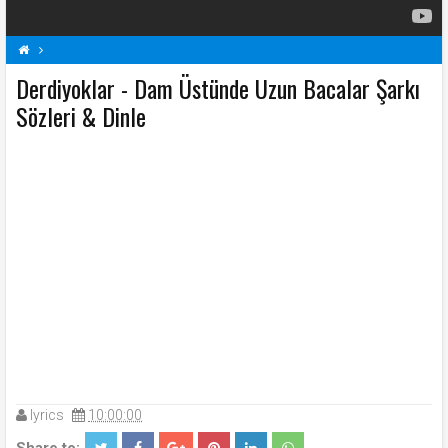
Derdiyoklar - Dam Üstünde Uzun Bacalar Şarkı
D
Dam Üstünde Uzun Bacalar Şarkı Sözleri
Derdiyoklar Şarkı Sözleri
Sözleri & Dinle
Şarkı Sözleri
lyrics
10:00:00