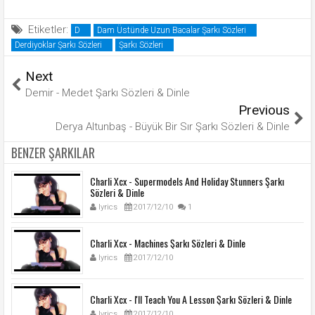
Etiketler:
D
Dam Üstünde Uzun Bacalar Şarkı Sözleri
Derdiyoklar Şarkı Sözleri
Şarkı Sözleri
Next
Demir - Medet Şarkı Sözleri & Dinle
Previous
Derya Altunbaş - Büyük Bir Sır Şarkı Sözleri & Dinle
BENZER ŞARKILAR
Charli Xcx - Supermodels And Holiday Stunners Şarkı
Sözleri & Dinle
lyrics
2017/12/10
1
Charli Xcx - Machines Şarkı Sözleri & Dinle
lyrics
2017/12/10
Charli Xcx - I'll Teach You A Lesson Şarkı Sözleri & Dinle
lyrics
2017/12/10