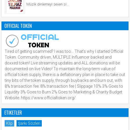
Müzik dinlemeyi seven si...
OFFICIAL TOKEN
Tired of getting scammed? I was too… That’s why I started Official
Token. Community driven, MULTIPLE Influencer backed and
doxxed token! Live streaming updates and ALL donations will be
documented on live Video! To maintain the long-term value of
official token supply, there is a deflationary plan in place to take out
tiny bits of the token supply, through buybacks and burn out, with
8% transaction fee. 8% transaction fee | Slippage 10% 3% Goes to
Liquidity 3% Goes to Burn 2% Goes to Marketing & Charity Budget
Website: https://www.officialtoken.org/
ETIKETLER
Klip
Şarkı Sözleri