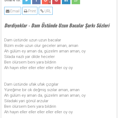
Share to:
0
Email
Print
URL
Derdiyoklar - Dam Üstünde Uzun Bacalar Şarkı Sözleri
Dam üstünde uzun uzun bacalar
Bizim evde uzun olur geceler aman, aman
Ah gülüm ey aman da, güzelim aman aman, oy
Sılada nazlı yar dilde heceler
Ben ölürsem beni yara bildirin
Ah hayın eller eller eller eller eller oy oy
Dam üstünde ufak ufak çızgılar
Yüreğime bir ok değmiş sızılar aman, aman
Ah gülüm ey aman da, güzelim aman aman, oy
Sıladaki yari gönül arzular
Ben ölürsem beni yara bildirin
Ah hayın eller eller eller eller eller oy oy