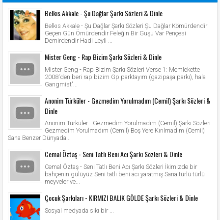
Belkıs Akkale - Şu Dağlar Şarkı Sözleri & Dinle
Belkıs Akkale - Şu Dağlar Şarkı Sözleri Şu Dağlar Kömürdendir
Geçen Gün Ömürdendir Feleğin Bir Guşu Var Pençesi
Demirdendir Hadi Leyli ...
Mister Geng - Rap Bizim Şarkı Sözleri & Dinle
Mister Geng - Rap Bizim Şarkı Sözleri Verse 1: Memlekette
2008'den beri rap bizim Gp parktayım (gazipaşa parkı), hala
Gangmist'...
Anonim Türküler - Gezmedim Yorulmadım (Cemil) Şarkı Sözleri &
Dinle
Anonim Türküler - Gezmedim Yorulmadım (Cemil) Şarkı Sözleri
Gezmedim Yorulmadım (Cemil) Boş Yere Kırılmadım (Cemil)
Sana Benzer Dünyada...
Cemal Öztaş - Seni Tatlı Beni Acı Şarkı Sözleri & Dinle
Cemal Öztaş - Seni Tatlı Beni Acı Şarkı Sözleri İkimizde bir
bahçenin gülüyüz Seni tatlı beni acı yaratmış Sana türlü türlü
meyveler ve...
Çocuk Şarkıları - KIRMIZI BALIK GÖLDE Şarkı Sözleri & Dinle
Sosyal medyada sıkı bir ...