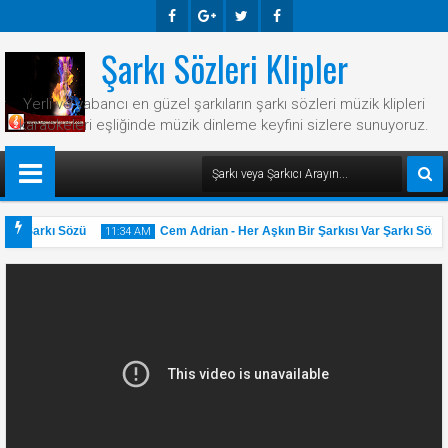
Şarkı Sözleri Klipler
Faceb
Googl
Twitte
Faceb
Ook
E-
R
Ook
Yerli ve yabancı en güzel şarkıların şarkı sözleri müzik klipleri
Plus
karaokeleri eşliğinde müzik dinleme keyfini sizlere sunuyoruz.
en Şarkı Sözü
Cem Adrian - Her Aşkın Bir Şarkısı Var Şarkı Sözü
11:34 AM
31
May
2025