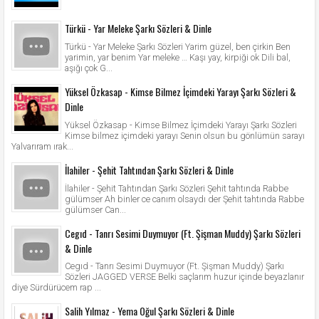
Türkü - Yar Meleke Şarkı Sözleri & Dinle
Türkü - Yar Meleke Şarkı Sözleri Yarim güzel, ben çirkin Ben
yarimin, yar benim Yar meleke … Kaşı yay, kirpiği ok Dili bal,
aşığı çok G...
Yüksel Özkasap - Kimse Bilmez İçimdeki Yarayı Şarkı Sözleri &
Dinle
Yüksel Özkasap - Kimse Bilmez İçimdeki Yarayı Şarkı Sözleri
Kimse bilmez içimdeki yarayı Senin olsun bu gönlümün sarayı
Yalvarıram ırak...
İlahiler - Şehit Tahtından Şarkı Sözleri & Dinle
İlahiler - Şehit Tahtından Şarkı Sözleri Şehit tahtında Rabbe
gülümser Ah binler ce canım olsaydı der Şehit tahtında Rabbe
gülümser Can...
Cegıd - Tanrı Sesimi Duymuyor (Ft. Şişman Muddy) Şarkı Sözleri
& Dinle
Cegıd - Tanrı Sesimi Duymuyor (Ft. Şişman Muddy) Şarkı
Sözleri JAGGED VERSE Belki saçlarım huzur içinde beyazlanır
diye Sürdürücem rap ...
Salih Yılmaz - Yema Oğul Şarkı Sözleri & Dinle