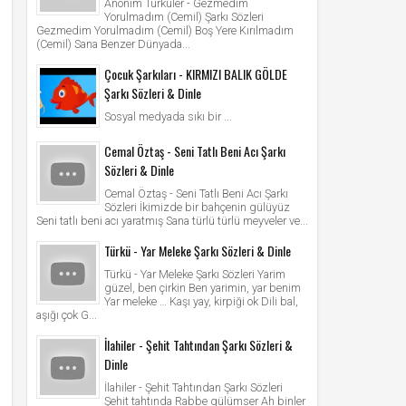
Anonim Türküler - Gezmedim
Yorulmadım (Cemil) Şarkı Sözleri
Gezmedim Yorulmadım (Cemil) Boş Yere Kırılmadım
(Cemil) Sana Benzer Dünyada...
Çocuk Şarkıları - KIRMIZI BALIK GÖLDE
Şarkı Sözleri & Dinle
Sosyal medyada sıkı bir ...
Cemal Öztaş - Seni Tatlı Beni Acı Şarkı
Sözleri & Dinle
Cemal Öztaş - Seni Tatlı Beni Acı Şarkı
Sözleri İkimizde bir bahçenin gülüyüz
Seni tatlı beni acı yaratmış Sana türlü türlü meyveler ve...
Türkü - Yar Meleke Şarkı Sözleri & Dinle
Türkü - Yar Meleke Şarkı Sözleri Yarim
güzel, ben çirkin Ben yarimin, yar benim
Yar meleke … Kaşı yay, kirpiği ok Dili bal,
aşığı çok G...
İlahiler - Şehit Tahtından Şarkı Sözleri &
Dinle
İlahiler - Şehit Tahtından Şarkı Sözleri
Şehit tahtında Rabbe gülümser Ah binler