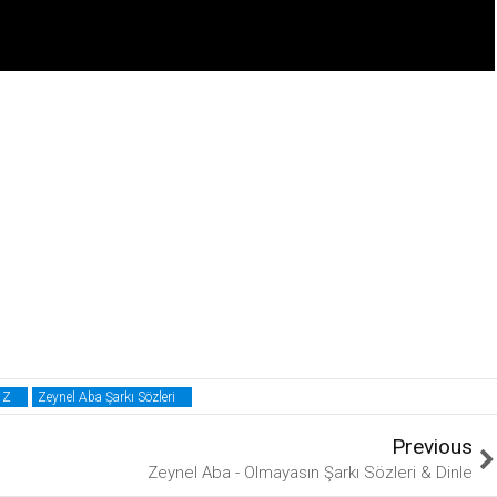
Z
Zeynel Aba Şarkı Sözleri
Previous
Zeynel Aba - Olmayasın Şarkı Sözleri & Dinle