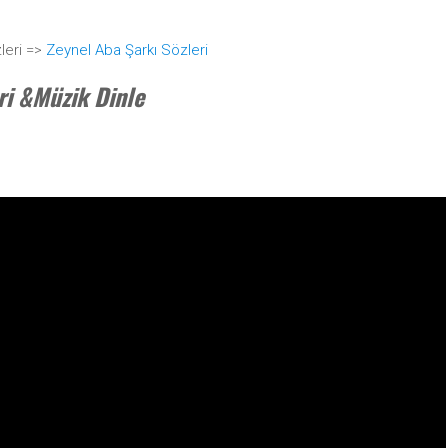
leri =>
Zeynel Aba Şarkı Sözleri
ri &Müzik Dinle