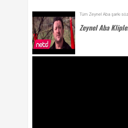
Tüm Zeynel Aba şarkı söz
Zeynel Aba Kliple