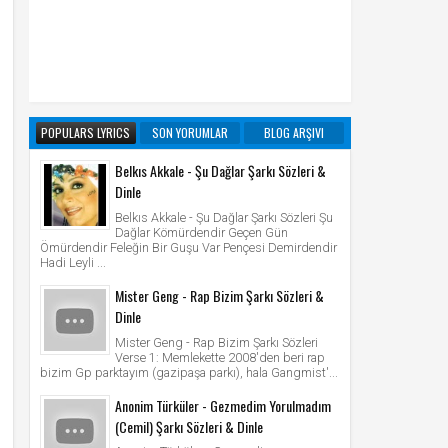
POPULARS LYRICS
SON YORUMLAR
BLOG ARŞIVI
Belkıs Akkale - Şu Dağlar Şarkı Sözleri &
Dinle
Belkıs Akkale - Şu Dağlar Şarkı Sözleri Şu
Dağlar Kömürdendir Geçen Gün
Ömürdendir Feleğin Bir Guşu Var Pençesi Demirdendir
Hadi Leyli ...
Mister Geng - Rap Bizim Şarkı Sözleri &
Dinle
Mister Geng - Rap Bizim Şarkı Sözleri
Verse 1: Memlekette 2008'den beri rap
bizim Gp parktayım (gazipaşa parkı), hala Gangmist'...
Anonim Türküler - Gezmedim Yorulmadım
(Cemil) Şarkı Sözleri & Dinle