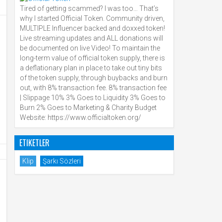
Tired of getting scammed? I was too… That’s
why I started Official Token. Community driven,
MULTIPLE Influencer backed and doxxed token!
Live streaming updates and ALL donations will
be documented on live Video! To maintain the
long-term value of official token supply, there is
a deflationary plan in place to take out tiny bits
of the token supply, through buybacks and burn
out, with 8% transaction fee. 8% transaction fee
| Slippage 10% 3% Goes to Liquidity 3% Goes to
Burn 2% Goes to Marketing & Charity Budget
Website: https://www.officialtoken.org/
ETIKETLER
Klip
Şarkı Sözleri