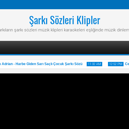
Şarkı Sözleri Klipler
rkıların şarkı sözleri müzik klipleri karaokeleri eşliğinde müzik dinle
rian - Harbe Giden Sarı Saçlı Çocuk Şarkı Sözü
Cem A
11:32 AM
12:52 PM
31
20
May
May
2025
2025