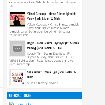
ce canım olsaydı der Şehit tahtında Rabbe gülümser
Can...
Yüksel Özkasap - Kimse Bilmez İçimdeki
Yarayı Şarkı Sözleri & Dinle
Yüksel Özkasap - Kimse Bilmez İçimdeki
Yarayı Şarkı Sözleri Kimse bilmez
içimdeki yarayı Senin olsun bu gönlümün sarayı
Yalvarıram ırak...
Cegıd - Tanrı Sesimi Duymuyor (Ft. Şişman
Muddy) Şarkı Sözleri & Dinle
Cegıd - Tanrı Sesimi Duymuyor (Ft.
Şişman Muddy) Şarkı Sözleri JAGGED
VERSE Belki saçlarım huzur içinde beyazlanır diye
Sürdürücem rap ...
Salih Yılmaz - Yema Oğul Şarkı Sözleri &
Dinle
Müzik dinlemeyi seven si...
OFFICIAL TOKEN