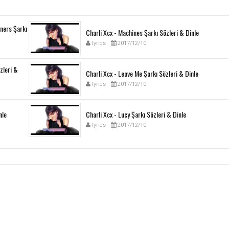
ners Şarkı
Charli Xcx - Machines Şarkı Sözleri & Dinle
lyrics
2017/12/10
özleri &
Charli Xcx - Leave Me Şarkı Sözleri & Dinle
lyrics
2017/12/10
nle
Charli Xcx - Lucy Şarkı Sözleri & Dinle
lyrics
2017/12/10