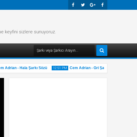
Faceb
Twitte
Googl
Faceb
Ook
R
E-
Ook
me keyfini sizlere sunuyoruz.
Plus
drian - Hala Şarkı Sözü
Cem Adrian - Gri Şarkı Sözü
12:51 PM
12:51 PM
20
20
May
May
2025
2025