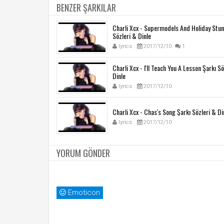
BENZER ŞARKILAR
Charli Xcx - Supermodels And Holiday Stun
Sözleri & Dinle
lyrics
2017/12/10
1
Charli Xcx - I'll Teach You A Lesson Şarkı S
Dinle
lyrics
2017/12/10
Charli Xcx - Chas's Song Şarkı Sözleri & Di
lyrics
2017/12/10
YORUM GÖNDER
Emoticon