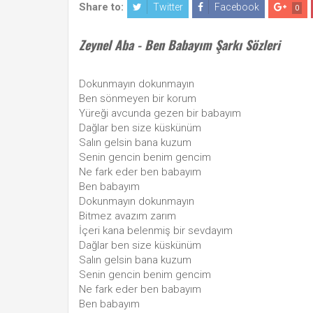
Share to:
Twitter
Facebook
0
Zeynel Aba - Ben Babayım Şarkı Sözleri
Dokunmayın dokunmayın
Ben sönmeyen bir korum
Yüreği avcunda gezen bir babayım
Dağlar ben size küskünüm
Salın gelsin bana kuzum
Senin gencin benim gencim
Ne fark eder ben babayım
Ben babayım
Dokunmayın dokunmayın
Bitmez avazım zarım
İçeri kana belenmiş bir sevdayım
Dağlar ben size küskünüm
Salın gelsin bana kuzum
Senin gencin benim gencim
Ne fark eder ben babayım
Ben babayım