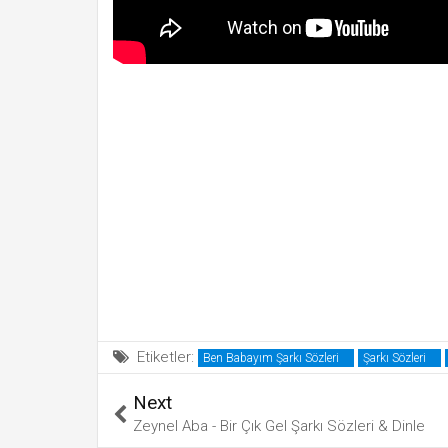
Etiketler:
Ben Babayım Şarkı Sözleri
Şarkı Sözleri
Next
Zeynel Aba - Bir Çık Gel Şarkı Sözleri & Dinle