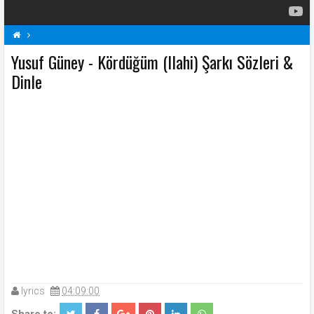
Yusuf Güney - Kördüğüm (Ilahi) Şarkı Sözleri &
Kördüğüm (Ilahi) Şarkı Sözleri
Şarkı Sözleri
Y
Yusuf Güney Şarkı Sözleri
Dinle
lyrics
04:09:00