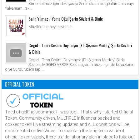
Kimse bilmez içimdeki yarayı Senin olsun bu gönlümün sarayı
Yalvarıram ırak...
Salih Yılmaz - Yema Oğul Şarkı Sözleri & Dinle
Müzik dinlemeyi seven si...
Cegıd - Tanrı Sesimi Duymuyor (Ft. Şişman Muddy) Şarkı Sözleri
& Dinle
Cegıd - Tanrı Sesimi Duymuyor (Ft. Şişman Muddy) Şarkı
Sözleri JAGGED VERSE Belki saçlarım huzur içinde beyazlanır
diye Sürdürücem rap ...
OFFICIAL TOKEN
Tired of getting scammed? I was too… That’s why I started Official
Token. Community driven, MULTIPLE Influencer backed and
doxxed token! Live streaming updates and ALL donations will be
documented on live Video! To maintain the long-term value of
official token supply, there is a deflationary plan in place to take out