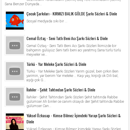
Sana Benzer Dünyada...
Çocuk Şarkıları - KIRMIZI BALIK GÖLDE Şarkı Sözleri & Dinle
Sosyal medyada sıkı bir ...
Cemal Öztaş - Seni Tatlı Beni Acı Şarkı Sözleri & Dinle
Cemal Öztaş - Seni Tatlı Beni Acı Şarkı Sözleri İkimizde bir
bahçenin gülüyüz Seni tatlı beni acı yaratmış Sana türlü türlü
meyveler ve...
Türkü - Yar Meleke Şarkı Sözleri & Dinle
Türkü - Yar Meleke Şarkı Sözleri Yarim güzel, ben çirkin Ben
yarimin, yar benim Yar meleke … Kaşı yay, kirpiği ok Dili bal,
aşığı çok G...
İlahiler - Şehit Tahtından Şarkı Sözleri & Dinle
İlahiler - Şehit Tahtından Şarkı Sözleri Şehit tahtında Rabbe
gülümser Ah binler ce canım olsaydı der Şehit tahtında Rabbe
gülümser Can...
Yüksel Özkasap - Kimse Bilmez İçimdeki Yarayı Şarkı Sözleri &
Dinle
Yüksel Özkasap - Kimse Bilmez İçimdeki Yarayı Şarkı Sözleri