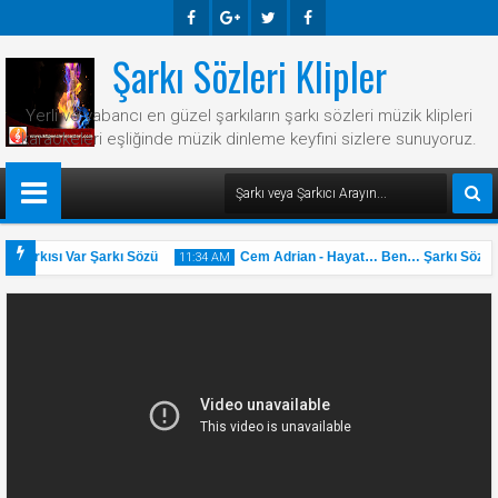
Şarkı Sözleri Klipler
Faceb
Googl
Twitte
Faceb
Ook
E-
R
Ook
Yerli ve yabancı en güzel şarkıların şarkı sözleri müzik klipleri
Plus
karaokeleri eşliğinde müzik dinleme keyfini sizlere sunuyoruz.
 Şarkısı Var Şarkı Sözü
Cem Adrian - Hayat… Ben… Şarkı Sözü
11:34 AM
31
May
2025