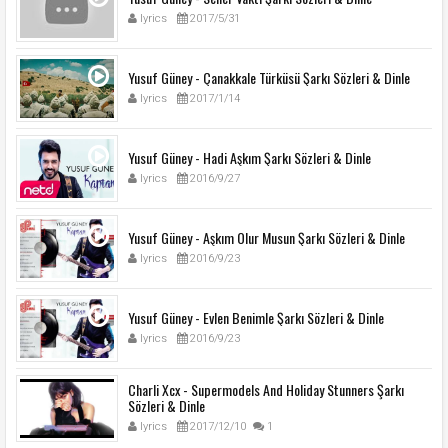
lyrics
2017/5/31
Yusuf Güney - Çanakkale Türküsü Şarkı Sözleri & Dinle
lyrics
2017/1/14
Yusuf Güney - Hadi Aşkım Şarkı Sözleri & Dinle
lyrics
2016/9/27
Yusuf Güney - Aşkım Olur Musun Şarkı Sözleri & Dinle
lyrics
2016/9/23
Yusuf Güney - Evlen Benimle Şarkı Sözleri & Dinle
lyrics
2016/9/23
Charli Xcx - Supermodels And Holiday Stunners Şarkı
Sözleri & Dinle
lyrics
2017/12/10
1