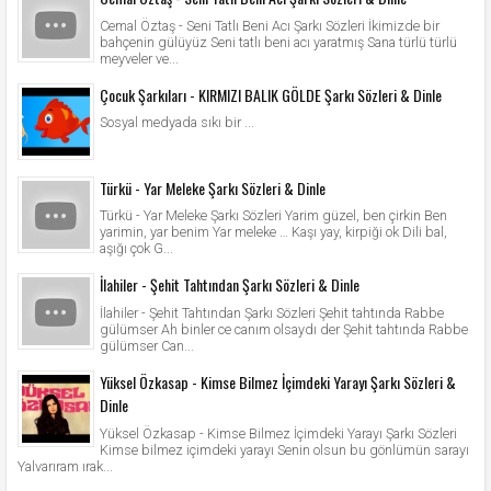
Cemal Öztaş - Seni Tatlı Beni Acı Şarkı Sözleri İkimizde bir
bahçenin gülüyüz Seni tatlı beni acı yaratmış Sana türlü türlü
meyveler ve...
Çocuk Şarkıları - KIRMIZI BALIK GÖLDE Şarkı Sözleri & Dinle
Sosyal medyada sıkı bir ...
Türkü - Yar Meleke Şarkı Sözleri & Dinle
Türkü - Yar Meleke Şarkı Sözleri Yarim güzel, ben çirkin Ben
yarimin, yar benim Yar meleke … Kaşı yay, kirpiği ok Dili bal,
aşığı çok G...
İlahiler - Şehit Tahtından Şarkı Sözleri & Dinle
İlahiler - Şehit Tahtından Şarkı Sözleri Şehit tahtında Rabbe
gülümser Ah binler ce canım olsaydı der Şehit tahtında Rabbe
gülümser Can...
Yüksel Özkasap - Kimse Bilmez İçimdeki Yarayı Şarkı Sözleri &
Dinle
Yüksel Özkasap - Kimse Bilmez İçimdeki Yarayı Şarkı Sözleri
Kimse bilmez içimdeki yarayı Senin olsun bu gönlümün sarayı
Yalvarıram ırak...