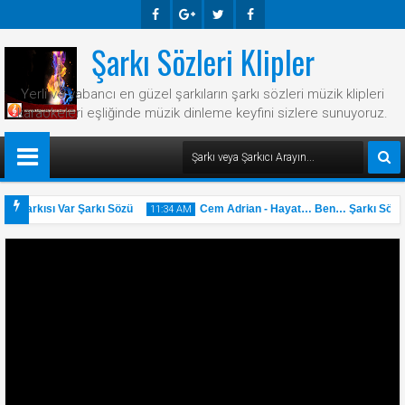
Şarkı Sözleri Klipler
Faceb
Googl
Twitte
Faceb
Ook
E-
R
Ook
Yerli ve yabancı en güzel şarkıların şarkı sözleri müzik klipleri
Plus
karaokeleri eşliğinde müzik dinleme keyfini sizlere sunuyoruz.
r Şarkısı Var Şarkı Sözü
Cem Adrian - Hayat… Ben… Şarkı Sözü
11:34 AM
31
May
2025