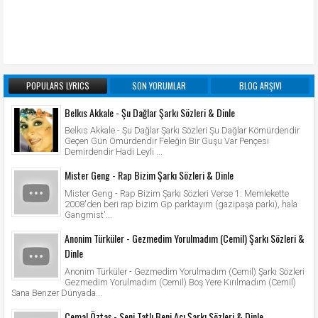
POPULARS LYRICS
SON YORUMLAR
BLOG ARŞIVI
Belkıs Akkale - Şu Dağlar Şarkı Sözleri & Dinle
Belkıs Akkale - Şu Dağlar Şarkı Sözleri Şu Dağlar Kömürdendir
Geçen Gün Ömürdendir Feleğin Bir Guşu Var Pençesi
Demirdendir Hadi Leyli ...
Mister Geng - Rap Bizim Şarkı Sözleri & Dinle
Mister Geng - Rap Bizim Şarkı Sözleri Verse 1: Memlekette
2008'den beri rap bizim Gp parktayım (gazipaşa parkı), hala
Gangmist'...
Anonim Türküler - Gezmedim Yorulmadım (Cemil) Şarkı Sözleri &
Dinle
Anonim Türküler - Gezmedim Yorulmadım (Cemil) Şarkı Sözleri
Gezmedim Yorulmadım (Cemil) Boş Yere Kırılmadım (Cemil)
Sana Benzer Dünyada...
Cemal Öztaş - Seni Tatlı Beni Acı Şarkı Sözleri & Dinle