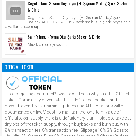
Cegıd - Tanrı Sesimi Duymuyor (Ft. Şişman Muddy) Şarkı Sözleri
& Dinle
Cegıd - Tanrı Sesimi Duymuyor (Ft. Şişman Muddy) Şarkı
Sözleri JAGGED VERSE Belki saçlarım huzur içinde beyazlanır
diye Sürdürücem rap ...
Salih Yılmaz - Yema Oğul Şarkı Sözleri & Dinle
Müzik dinlemeyi seven si...
OFFICIAL TOKEN
Tired of getting scammed? I was too… That’s why I started Official
Token. Community driven, MULTIPLE Influencer backed and
doxxed token! Live streaming updates and ALL donations will be
documented on live Video! To maintain the long-term value of
official token supply, there is a deflationary plan in place to take out
tiny bits of the token supply, through buybacks and burn out, with
8% transaction fee. 8% transaction fee | Slippage 10% 3% Goes to