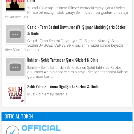
Dinle
Yüksel Özkasap - Kimse Bilmez İçimdeki Yarayı Şarkı Sözleri
Kimse bilmez içimdeki yarayı Senin olsun bu gönlümün sarayı
Yalvarıram ırak...
Cegıd - Tanrı Sesimi Duymuyor (Ft. Şişman Muddy) Şarkı Sözleri
& Dinle
Cegıd - Tanrı Sesimi Duymuyor (Ft. Şişman Muddy) Şarkı
Sözleri JAGGED VERSE Belki saçlarım huzur içinde beyazlanır
diye Sürdürücem rap ...
İlahiler - Şehit Tahtından Şarkı Sözleri & Dinle
İlahiler - Şehit Tahtından Şarkı Sözleri Şehit tahtında Rabbe
gülümser Ah binler ce canım olsaydı der Şehit tahtında Rabbe
gülümser Can...
Salih Yılmaz - Yema Oğul Şarkı Sözleri & Dinle
Müzik dinlemeyi seven si...
OFFICIAL TOKEN