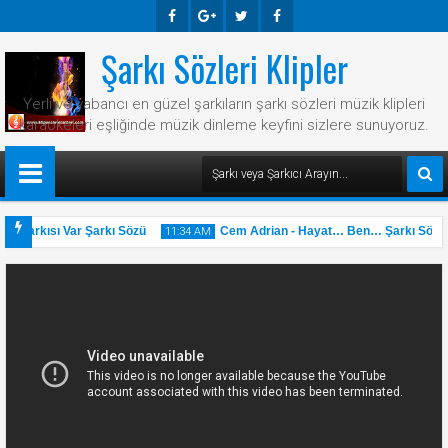
Şarkı Sözleri Klipler
Faceb
Googl
Twitte
Faceb
Ook
E-
R
Ook
Yerli ve yabancı en güzel şarkıların şarkı sözleri müzik klipleri
Plus
karaokeleri eşliğinde müzik dinleme keyfini sizlere sunuyoruz.
r Şarkısı Var Şarkı Sözü
Cem Adrian - Hayat… Ben… Şarkı Sözü
11:34 AM
31
May
2025