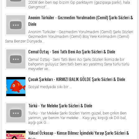
2008'den beri rap bizim Gp parktayım (gazipaşa parkı), hala
Gangmist'...
Anonim Türküler - Gezmedim Yorulmadım (Cemil) Şarkı Sözleri &
Dinle
Anonim Türküler - Gezmedim Yorulmadım (Cemil) Şarkı Sözleri
Gezmedim Yorulmadım (Cemil) Boş Yere Kırılmadım (Cemil)
Sana Benzer Dünyada...
Cemal Öztaş - Seni Tatlı Beni Acı Şarkı Sözleri & Dinle
Cemal Öztaş - Seni Tatlı Beni Acı Şarkı Sözleri İkimizde bir
bahçenin gülüyüz Seni tatlı beni acı yaratmış Sana türlü türlü
meyveler ve...
Çocuk Şarkıları - KIRMIZI BALIK GÖLDE Şarkı Sözleri & Dinle
Sosyal medyada sıkı bir ...
Türkü - Yar Meleke Şarkı Sözleri & Dinle
Türkü - Yar Meleke Şarkı Sözleri Yarim güzel, ben çirkin Ben
yarimin, yar benim Yar meleke … Kaşı yay, kirpiği ok Dili bal,
aşığı çok G...
Yüksel Özkasap - Kimse Bilmez İçimdeki Yarayı Şarkı Sözleri &