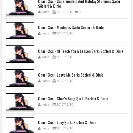
Charli Xcx - Supermodels And Holiday Stunners Şarkı
Sözleri & Dinle
lyrics
2017/12/10
1
Charli Xcx - Machines Şarkı Sözleri & Dinle
lyrics
2017/12/10
Charli Xcx - I'll Teach You A Lesson Şarkı Sözleri & Dinle
lyrics
2017/12/10
Charli Xcx - Leave Me Şarkı Sözleri & Dinle
lyrics
2017/12/10
Charli Xcx - Chas's Song Şarkı Sözleri & Dinle
lyrics
2017/12/10
Charli Xcx - Lucy Şarkı Sözleri & Dinle
lyrics
2017/12/10