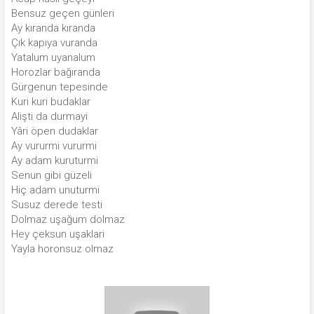
Bensuz geçen günleri
Ay kıranda kıranda
Çık kapıya vuranda
Yatalum uyanalum
Horozlar bağıranda
Gürgenun tepesinde
Kuri kuri budaklar
Alişti da durmayi
Yâri öpen dudaklar
Ay vururmi vururmi
Ay adam kuruturmi
Senun gibi güzeli
Hiç adam unuturmi
Susuz derede testi
Dolmaz uşağum dolmaz
Hey çeksun uşaklari
Yayla horonsuz olmaz