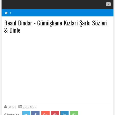
Resul Dindar - Gümüşhane Kızlari Şarkı Sözleri
Gümüşhane Kızlari Şarkı Sözleri
R
Resul Dindar Şarkı Sözleri
Şarkı Sözleri
& Dinle
lyrics
05:58:00