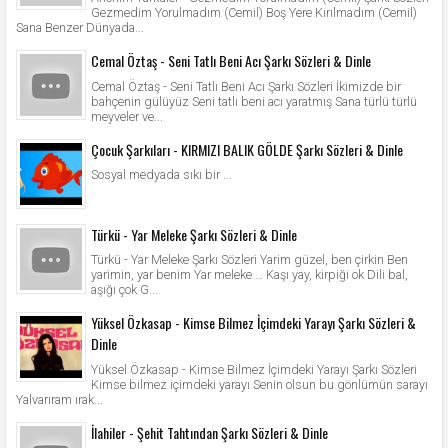
Gezmedim Yorulmadım (Cemil) Boş Yere Kırılmadım (Cemil)
Sana Benzer Dünyada...
Cemal Öztaş - Seni Tatlı Beni Acı Şarkı Sözleri & Dinle
Cemal Öztaş - Seni Tatlı Beni Acı Şarkı Sözleri İkimizde bir
bahçenin gülüyüz Seni tatlı beni acı yaratmış Sana türlü türlü
meyveler ve...
Çocuk Şarkıları - KIRMIZI BALIK GÖLDE Şarkı Sözleri & Dinle
Sosyal medyada sıkı bir ...
Türkü - Yar Meleke Şarkı Sözleri & Dinle
Türkü - Yar Meleke Şarkı Sözleri Yarim güzel, ben çirkin Ben
yarimin, yar benim Yar meleke … Kaşı yay, kirpiği ok Dili bal,
aşığı çok G...
Yüksel Özkasap - Kimse Bilmez İçimdeki Yarayı Şarkı Sözleri &
Dinle
Yüksel Özkasap - Kimse Bilmez İçimdeki Yarayı Şarkı Sözleri
Kimse bilmez içimdeki yarayı Senin olsun bu gönlümün sarayı
Yalvarıram ırak...
İlahiler - Şehit Tahtından Şarkı Sözleri & Dinle