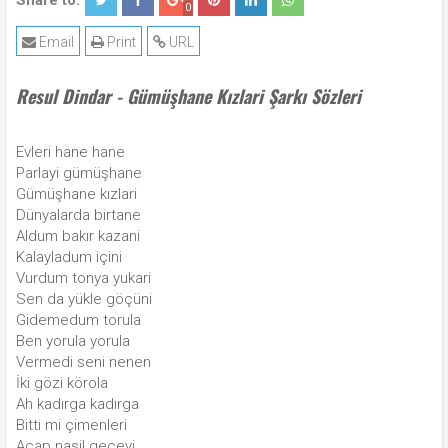
Share to:
0
Email
Print
URL
Resul Dindar - Gümüşhane Kızlari Şarkı Sözleri
Evleri hane hane
Parlayi gümüşhane
Gümüşhane kızlari
Dünyalarda birtane
Aldum bakır kazani
Kalayladum içini
Vurdum tonya yukari
Sen da yükle göçüni
Gidemedum torula
Ben yorula yorula
Vermedi seni nenen
İki gözi körola
Ah kadırga kadırga
Bitti mi çimenleri
Acap nasil geçeyi