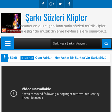
Şarkı Sözleri Klipler
Faceb
Googl
Twitte
Faceb
Ook
E-
R
Ook
Yerli ve yabancı en güzel şarkıların şarkı sözleri müzik klipleri
Plus
karaokeleri eşliğinde müzik dinleme keyfini sizlere sunuyoruz.
Şarkı Sözü
Cem Adrian - Her Aşkın Bir Şarkısı Var Şarkı Sözü
11:34 AM
11
31
May
2025