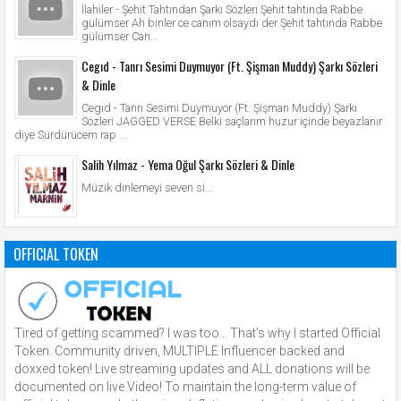
İlahiler - Şehit Tahtından Şarkı Sözleri Şehit tahtında Rabbe
gülümser Ah binler ce canım olsaydı der Şehit tahtında Rabbe
gülümser Can...
Cegıd - Tanrı Sesimi Duymuyor (Ft. Şişman Muddy) Şarkı Sözleri
& Dinle
Cegıd - Tanrı Sesimi Duymuyor (Ft. Şişman Muddy) Şarkı
Sözleri JAGGED VERSE Belki saçlarım huzur içinde beyazlanır
diye Sürdürücem rap ...
Salih Yılmaz - Yema Oğul Şarkı Sözleri & Dinle
Müzik dinlemeyi seven si...
OFFICIAL TOKEN
Tired of getting scammed? I was too… That’s why I started Official
Token. Community driven, MULTIPLE Influencer backed and
doxxed token! Live streaming updates and ALL donations will be
documented on live Video! To maintain the long-term value of