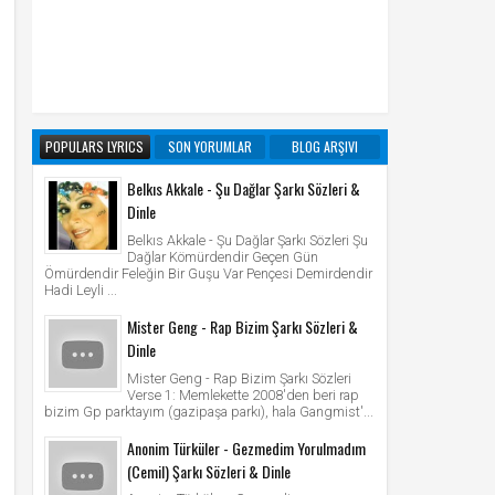
POPULARS LYRICS
SON YORUMLAR
BLOG ARŞIVI
Belkıs Akkale - Şu Dağlar Şarkı Sözleri &
Dinle
Belkıs Akkale - Şu Dağlar Şarkı Sözleri Şu
Dağlar Kömürdendir Geçen Gün
Ömürdendir Feleğin Bir Guşu Var Pençesi Demirdendir
Hadi Leyli ...
Mister Geng - Rap Bizim Şarkı Sözleri &
Dinle
Mister Geng - Rap Bizim Şarkı Sözleri
Verse 1: Memlekette 2008'den beri rap
bizim Gp parktayım (gazipaşa parkı), hala Gangmist'...
Anonim Türküler - Gezmedim Yorulmadım
(Cemil) Şarkı Sözleri & Dinle