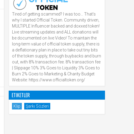
Tired of getting scammed? I was too… That’s
why I started Official Token. Community driven,
MULTIPLE Influencer backed and doxxed token!
Live streaming updates and ALL donations will
be documented on live Video! To maintain the
long-term value of official token supply, there is
a deflationary plan in place to take out tiny bits
of the token supply, through buybacks and burn
out, with 8% transaction fee. 8% transaction fee
| Slippage 10% 3% Goes to Liquidity 3% Goes to
Burn 2% Goes to Marketing & Charity Budget
Website: https://www.officialtoken.org/
ETIKETLER
Klip
Şarkı Sözleri