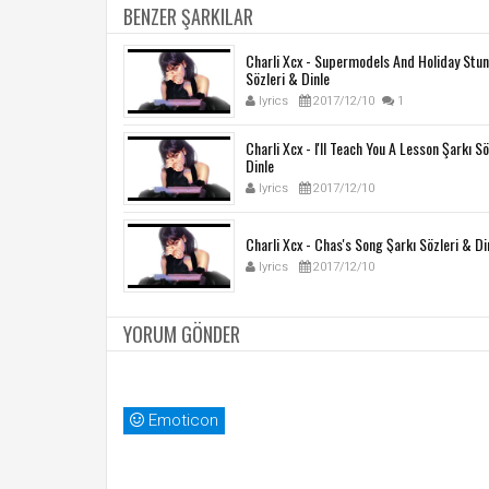
BENZER ŞARKILAR
Charli Xcx - Supermodels And Holiday Stun
Sözleri & Dinle
lyrics
2017/12/10
1
Charli Xcx - I'll Teach You A Lesson Şarkı S
Dinle
lyrics
2017/12/10
Charli Xcx - Chas's Song Şarkı Sözleri & Di
lyrics
2017/12/10
YORUM GÖNDER
Emoticon