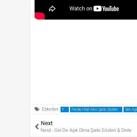
Etiketler:
F
Feride Hilal Akın Şarkı Sözleri
Sen Ağl
Next
Nesil - Gel De Aşık Olma Şarkı Sözleri & Dinle