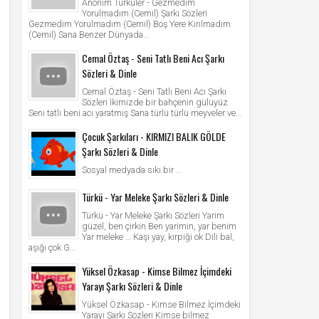
Anonim Türküler - Gezmedim
Yorulmadım (Cemil) Şarkı Sözleri
Gezmedim Yorulmadım (Cemil) Boş Yere Kırılmadım
(Cemil) Sana Benzer Dünyada...
Cemal Öztaş - Seni Tatlı Beni Acı Şarkı
Sözleri & Dinle
Cemal Öztaş - Seni Tatlı Beni Acı Şarkı
Sözleri İkimizde bir bahçenin gülüyüz
Seni tatlı beni acı yaratmış Sana türlü türlü meyveler ve...
Çocuk Şarkıları - KIRMIZI BALIK GÖLDE
Şarkı Sözleri & Dinle
Sosyal medyada sıkı bir ...
Türkü - Yar Meleke Şarkı Sözleri & Dinle
Türkü - Yar Meleke Şarkı Sözleri Yarim
güzel, ben çirkin Ben yarimin, yar benim
Yar meleke … Kaşı yay, kirpiği ok Dili bal,
aşığı çok G...
Yüksel Özkasap - Kimse Bilmez İçimdeki
Yarayı Şarkı Sözleri & Dinle
Yüksel Özkasap - Kimse Bilmez İçimdeki
Yarayı Şarkı Sözleri Kimse bilmez