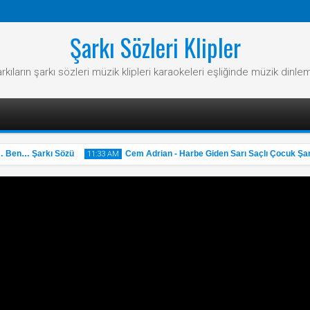
Şarkı Sözleri Klipler
rkıların şarkı sözleri müzik klipleri karaokeleri eşliğinde müzik dinle
Ben… Şarkı Sözü
Cem Adrian - Harbe Giden Sarı Saçlı Çocuk Şarkı
11:33 AM
31
May
2025