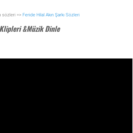
ı sözleri =>
Feride Hilal Akın Şarkı Sözleri
 Klipleri &Müzik Dinle