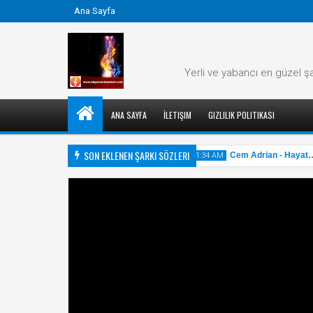
Ana Sayfa
Yerli ve yabancı en güzel şa
ANA SAYFA
İLETIŞIM
GIZLILIK POLITIKASI
SON EKLENEN ŞARKI SÖZLERI
ian - Her Aşkın Bir Şarkısı Var Şarkı Sözü
Cem Adrian - Hayat… 
11:34 AM
31
May
2025