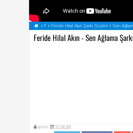
F
Feride Hilal Akın Şarkı Sözleri
Sen Ağlam
Feride Hilal Akın - Sen Ağlama Şark
lyrics
15:36:00