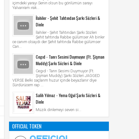
içimdeki yarayı Senin olsun bu gönlümün sarayı
Yalvarıram ırak...
İlahiler - Şehit Tahtından Şarkı Sözleri &
Dinle
İlahiler - Şehit Tahtından Şarkı Sözleri
Şehit tahtında Rabbe gülümser Ah binler
ce canım olsaydı der Şehit tahtında Rabbe gülümser
Can...
Cegıd - Tanrı Sesimi Duymuyor (Ft. Şişman
Muddy) Şarkı Sözleri & Dinle
Cegıd - Tanrı Sesimi Duymuyor (Ft.
Şişman Muddy) Şarkı Sözleri JAGGED
VERSE Belki saçlarım huzur içinde beyazlanır diye
Sürdürücem rap ...
Salih Yılmaz - Yema Oğul Şarkı Sözleri &
Dinle
Müzik dinlemeyi seven si...
OFFICIAL TOKEN