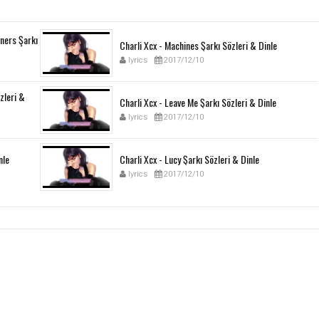
ners Şarkı
Charli Xcx - Machines Şarkı Sözleri & Dinle
lyrics
2017/12/10
özleri &
Charli Xcx - Leave Me Şarkı Sözleri & Dinle
lyrics
2017/12/10
nle
Charli Xcx - Lucy Şarkı Sözleri & Dinle
lyrics
2017/12/10