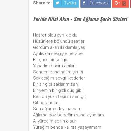
Share to:
Twitter
Facebook
0
Feride Hilal Akın - Sen Ağlama Şarkı Sözleri
Hasret oldu ayrılık oldu
Hüzünlere bölündü saatler
Gördüm akan iki damla yaş
Ayrılık da sevgiyle beraber
Bir şarkı bir şiir gibi
Yaşadım canım acıları
Senden bana hatıra şimdi
Sakladığım sevgili kederler
Bir sır gibi saklarım seni
Bir yemin bir gizli düş gibi
Ben bu yükü taşırım sen git,
Git acılanma….
Sen ağlama dayanamam
Ağlama göz bebeğim sana kıyamam
Al yüreğim senin olsun
Yüreğim bende kalırsa yaşayamam