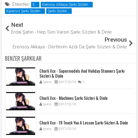
Etiketler:
E
Erensoy Akkaya Şarkı Sözleri
Kararsız Şarkı Sözleri
Şarkı Sözleri
Next
Erdal Şahin - Hep Sen Varsın Şarkı Sözleri & Dinle
Previous
Erensoy Akkaya - Dertlerim Azdı Da Şarkı Sözleri & Dinle
BENZER ŞARKILAR
Charli Xcx - Supermodels And Holiday Stunners Şarkı
Sözleri & Dinle
lyrics
2017/12/10
1
Charli Xcx - Machines Şarkı Sözleri & Dinle
lyrics
2017/12/10
Charli Xcx - I'll Teach You A Lesson Şarkı Sözleri & Dinle
lyrics
2017/12/10