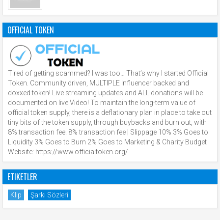
OFFICIAL TOKEN
Tired of getting scammed? I was too… That’s why I started Official
Token. Community driven, MULTIPLE Influencer backed and
doxxed token! Live streaming updates and ALL donations will be
documented on live Video! To maintain the long-term value of
official token supply, there is a deflationary plan in place to take out
tiny bits of the token supply, through buybacks and burn out, with
8% transaction fee. 8% transaction fee | Slippage 10% 3% Goes to
Liquidity 3% Goes to Burn 2% Goes to Marketing & Charity Budget
Website: https://www.officialtoken.org/
ETIKETLER
Klip
Şarkı Sözleri