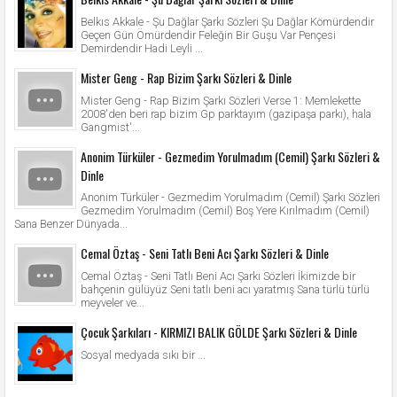
Belkıs Akkale - Şu Dağlar Şarkı Sözleri Şu Dağlar Kömürdendir
Geçen Gün Ömürdendir Feleğin Bir Guşu Var Pençesi
Demirdendir Hadi Leyli ...
Mister Geng - Rap Bizim Şarkı Sözleri & Dinle
Mister Geng - Rap Bizim Şarkı Sözleri Verse 1: Memlekette
2008'den beri rap bizim Gp parktayım (gazipaşa parkı), hala
Gangmist'...
Anonim Türküler - Gezmedim Yorulmadım (Cemil) Şarkı Sözleri &
Dinle
Anonim Türküler - Gezmedim Yorulmadım (Cemil) Şarkı Sözleri
Gezmedim Yorulmadım (Cemil) Boş Yere Kırılmadım (Cemil)
Sana Benzer Dünyada...
Cemal Öztaş - Seni Tatlı Beni Acı Şarkı Sözleri & Dinle
Cemal Öztaş - Seni Tatlı Beni Acı Şarkı Sözleri İkimizde bir
bahçenin gülüyüz Seni tatlı beni acı yaratmış Sana türlü türlü
meyveler ve...
Çocuk Şarkıları - KIRMIZI BALIK GÖLDE Şarkı Sözleri & Dinle
Sosyal medyada sıkı bir ...