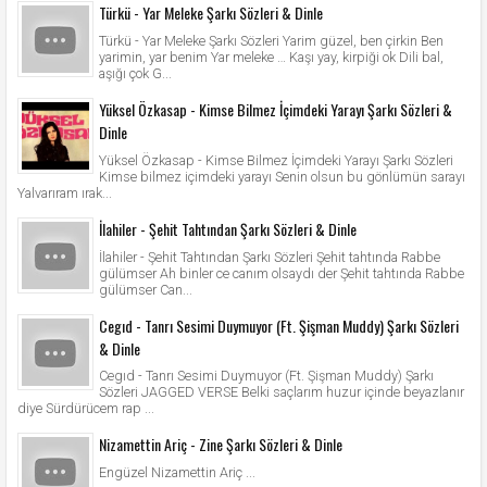
Türkü - Yar Meleke Şarkı Sözleri & Dinle
Türkü - Yar Meleke Şarkı Sözleri Yarim güzel, ben çirkin Ben
yarimin, yar benim Yar meleke … Kaşı yay, kirpiği ok Dili bal,
aşığı çok G...
Yüksel Özkasap - Kimse Bilmez İçimdeki Yarayı Şarkı Sözleri &
Dinle
Yüksel Özkasap - Kimse Bilmez İçimdeki Yarayı Şarkı Sözleri
Kimse bilmez içimdeki yarayı Senin olsun bu gönlümün sarayı
Yalvarıram ırak...
İlahiler - Şehit Tahtından Şarkı Sözleri & Dinle
İlahiler - Şehit Tahtından Şarkı Sözleri Şehit tahtında Rabbe
gülümser Ah binler ce canım olsaydı der Şehit tahtında Rabbe
gülümser Can...
Cegıd - Tanrı Sesimi Duymuyor (Ft. Şişman Muddy) Şarkı Sözleri
& Dinle
Cegıd - Tanrı Sesimi Duymuyor (Ft. Şişman Muddy) Şarkı
Sözleri JAGGED VERSE Belki saçlarım huzur içinde beyazlanır
diye Sürdürücem rap ...
Nizamettin Ariç - Zine Şarkı Sözleri & Dinle
Engüzel Nizamettin Ariç ...