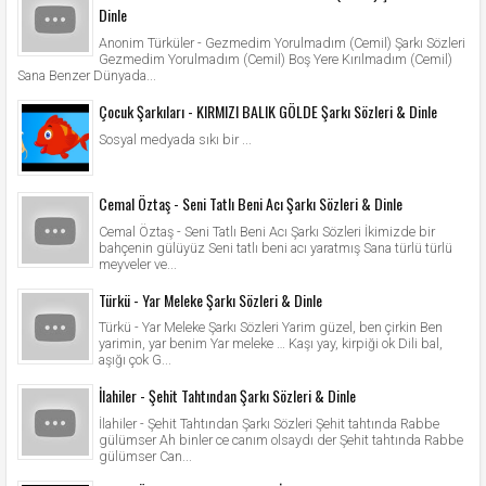
Dinle
Anonim Türküler - Gezmedim Yorulmadım (Cemil) Şarkı Sözleri
Gezmedim Yorulmadım (Cemil) Boş Yere Kırılmadım (Cemil)
Sana Benzer Dünyada...
Çocuk Şarkıları - KIRMIZI BALIK GÖLDE Şarkı Sözleri & Dinle
Sosyal medyada sıkı bir ...
Cemal Öztaş - Seni Tatlı Beni Acı Şarkı Sözleri & Dinle
Cemal Öztaş - Seni Tatlı Beni Acı Şarkı Sözleri İkimizde bir
bahçenin gülüyüz Seni tatlı beni acı yaratmış Sana türlü türlü
meyveler ve...
Türkü - Yar Meleke Şarkı Sözleri & Dinle
Türkü - Yar Meleke Şarkı Sözleri Yarim güzel, ben çirkin Ben
yarimin, yar benim Yar meleke … Kaşı yay, kirpiği ok Dili bal,
aşığı çok G...
İlahiler - Şehit Tahtından Şarkı Sözleri & Dinle
İlahiler - Şehit Tahtından Şarkı Sözleri Şehit tahtında Rabbe
gülümser Ah binler ce canım olsaydı der Şehit tahtında Rabbe
gülümser Can...