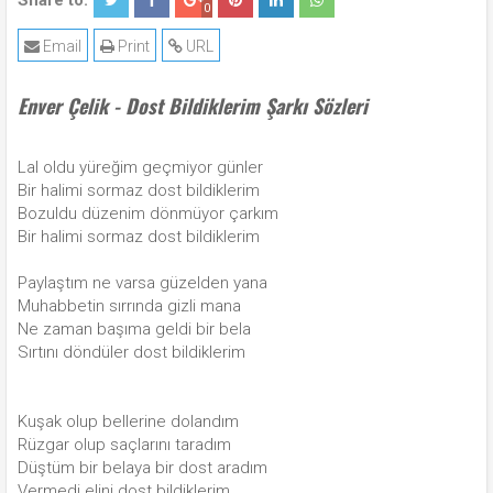
Share to:
0
Email
Print
URL
Enver Çelik - Dost Bildiklerim Şarkı Sözleri
Lal oldu yüreğim geçmiyor günler
Bir halimi sormaz dost bildiklerim
Bozuldu düzenim dönmüyor çarkım
Bir halimi sormaz dost bildiklerim
Paylaştım ne varsa güzelden yana
Muhabbetin sırrında gizli mana
Ne zaman başıma geldi bir bela
Sırtını döndüler dost bildiklerim
Kuşak olup bellerine dolandım
Rüzgar olup saçlarını taradım
Düştüm bir belaya bir dost aradım
Vermedi elini dost bildiklerim