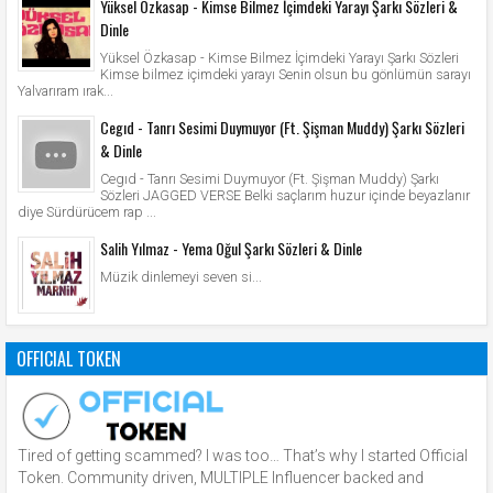
Yüksel Özkasap - Kimse Bilmez İçimdeki Yarayı Şarkı Sözleri &
Dinle
Yüksel Özkasap - Kimse Bilmez İçimdeki Yarayı Şarkı Sözleri
Kimse bilmez içimdeki yarayı Senin olsun bu gönlümün sarayı
Yalvarıram ırak...
Cegıd - Tanrı Sesimi Duymuyor (Ft. Şişman Muddy) Şarkı Sözleri
& Dinle
Cegıd - Tanrı Sesimi Duymuyor (Ft. Şişman Muddy) Şarkı
Sözleri JAGGED VERSE Belki saçlarım huzur içinde beyazlanır
diye Sürdürücem rap ...
Salih Yılmaz - Yema Oğul Şarkı Sözleri & Dinle
Müzik dinlemeyi seven si...
OFFICIAL TOKEN
Tired of getting scammed? I was too… That’s why I started Official
Token. Community driven, MULTIPLE Influencer backed and