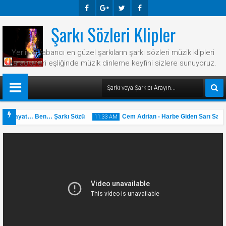
Şarkı Sözleri Klipler
Faceb
Googl
Twitte
Faceb
Ook
E-
R
Ook
Yerli ve yabancı en güzel şarkıların şarkı sözleri müzik klipleri
Plus
karaokeleri eşliğinde müzik dinleme keyfini sizlere sunuyoruz.
 - Hayat… Ben… Şarkı Sözü
Cem Adrian - Harbe Giden Sarı Saçlı 
11:33 AM
31
May
2025