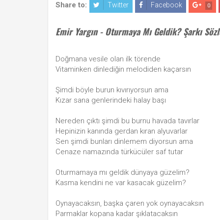
Share to:
Twitter
Facebook
0
Emir Yargın - Oturmaya Mı Geldik? Şarkı Sözl
Doğmana vesile olan ilk törende
Vitaminken dinlediğin melodiden kaçarsın
Şimdi böyle burun kıvırıyorsun ama
Kızar sana genlerindeki halay başı
Nereden çıktı şimdi bu burnu havada tavırlar
Hepinizin kanında gerdan kıran alyuvarlar
Sen şimdi bunları dinlemem diyorsun ama
Cenaze namazında türkücüler saf tutar
Oturmamaya mı geldik dünyaya güzelim?
Kasma kendini ne var kasacak güzelim?
Oynayacaksın, başka çaren yok oynayacaksın
Parmaklar kopana kadar şıklatacaksın