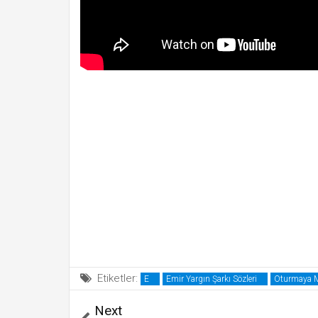
Etiketler:
E
Emir Yargın Şarkı Sözleri
Oturmaya Mı
Next