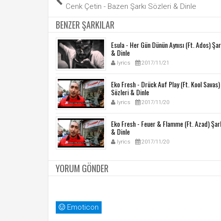
Cenk Çetin - Bazen Şarkı Sözleri & Dinle
BENZER ŞARKILAR
Esula - Her Gün Dünün Aynısı (Ft. Ados) Şar
& Dinle
lyrics
2017/11/21
Eko Fresh - Drück Auf Play (Ft. Kool Savas)
Sözleri & Dinle
lyrics
2017/11/20
Eko Fresh - Feuer & Flamme (Ft. Azad) Şark
& Dinle
lyrics
2017/11/20
YORUM GÖNDER
Emoticon