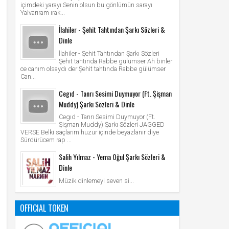
içimdeki yarayı Senin olsun bu gönlümün sarayı
Yalvarıram ırak...
İlahiler - Şehit Tahtından Şarkı Sözleri &
Dinle
İlahiler - Şehit Tahtından Şarkı Sözleri
Şehit tahtında Rabbe gülümser Ah binler
ce canım olsaydı der Şehit tahtında Rabbe gülümser
Can...
Cegıd - Tanrı Sesimi Duymuyor (Ft. Şişman
Muddy) Şarkı Sözleri & Dinle
Cegıd - Tanrı Sesimi Duymuyor (Ft.
Şişman Muddy) Şarkı Sözleri JAGGED
VERSE Belki saçlarım huzur içinde beyazlanır diye
Sürdürücem rap ...
Salih Yılmaz - Yema Oğul Şarkı Sözleri &
Dinle
Müzik dinlemeyi seven si...
OFFICIAL TOKEN