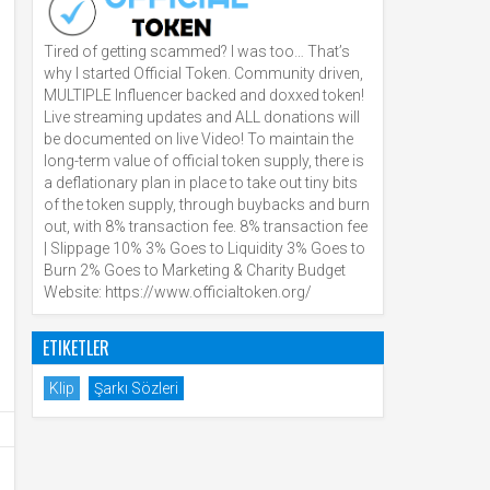
Tired of getting scammed? I was too… That’s
why I started Official Token. Community driven,
MULTIPLE Influencer backed and doxxed token!
Live streaming updates and ALL donations will
be documented on live Video! To maintain the
long-term value of official token supply, there is
a deflationary plan in place to take out tiny bits
of the token supply, through buybacks and burn
out, with 8% transaction fee. 8% transaction fee
| Slippage 10% 3% Goes to Liquidity 3% Goes to
Burn 2% Goes to Marketing & Charity Budget
Website: https://www.officialtoken.org/
ETIKETLER
Klip
Şarkı Sözleri