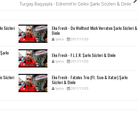
Turgay Başyayla - Edremit'in Gelini Şarkı Sözleri & Dinle
kı Sözleri
Eko Fresh - Du Wolltest Mich Verraten Şarkı Sözleri &
Dinle
lyrics
2017/11/20
 Şarkı
Eko Fresh - F.L.E.R. Şarkı Sözleri & Dinle
lyrics
2017/11/20
ı Sözleri
Eko Fresh - Fatales Trio (Ft. Ssıo & Xatar) Şarkı
Sözleri & Dinle
lyrics
2017/11/20