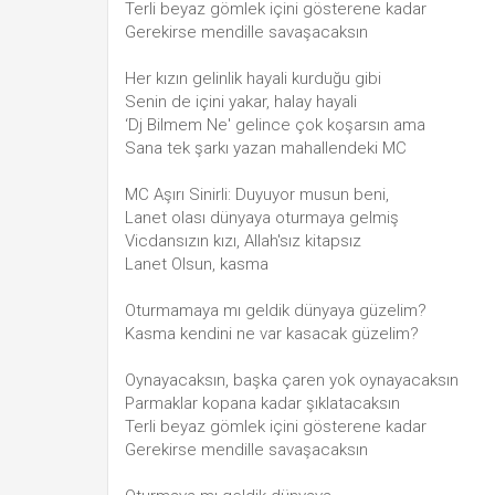
Terli beyaz gömlek içini gösterene kadar
Gerekirse mendille savaşacaksın
Her kızın gelinlik hayali kurduğu gibi
Senin de içini yakar, halay hayali
‘Dj Bilmem Ne' gelince çok koşarsın ama
Sana tek şarkı yazan mahallendeki MC
MC Aşırı Sinirli: Duyuyor musun beni,
Lanet olası dünyaya oturmaya gelmiş
Vicdansızın kızı, Allah'sız kitapsız
Lanet Olsun, kasma
Oturmamaya mı geldik dünyaya güzelim?
Kasma kendini ne var kasacak güzelim?
Oynayacaksın, başka çaren yok oynayacaksın
Parmaklar kopana kadar şıklatacaksın
Terli beyaz gömlek içini gösterene kadar
Gerekirse mendille savaşacaksın