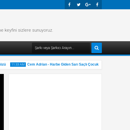
Faceb
Twitte
Googl
Faceb
Ook
R
E-
Ook
me keyfini sizlere sunuyoruz.
Plus
ü
Cem Adrian - Harbe Giden Sarı Saçlı Çocuk Şarkı Sözü
11:33 AM
11:32 A
31
31
May
M
2025
20