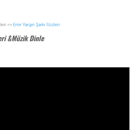
leri =>
Emir Yargın Şarkı Sözleri
eri &Müzik Dinle