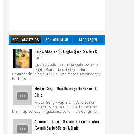
POPULARS LYRICS
SON YORUMLAR
BLOG ARŞIVI
Belkıs Akkale - Şu Dağlar Şarkı Sözleri &
Dinle
Belkıs Akkale - Şu Dağlar Şarkı Sözleri Şu
Dağlar Kömürdendir Geçen Gün
Ömürdendir Feleğin Bir Guşu Var Pençesi Demirdendir
Hadi Leyli ...
Mister Geng - Rap Bizim Şarkı Sözleri &
Dinle
Mister Geng - Rap Bizim Şarkı Sözleri
Verse 1: Memlekette 2008'den beri rap
bizim Gp parktayım (gazipaşa parkı), hala Gangmist'...
Anonim Türküler - Gezmedim Yorulmadım
(Cemil) Şarkı Sözleri & Dinle