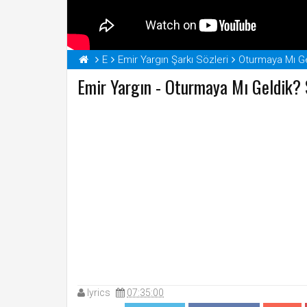
E
Emir Yargın Şarkı Sözleri
Oturmaya Mı Ge
Emir Yargın - Oturmaya Mı Geldik? Ş
lyrics
07:35:00