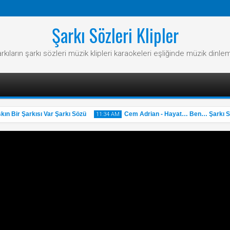
Şarkı Sözleri Klipler
rkıların şarkı sözleri müzik klipleri karaokeleri eşliğinde müzik dinle
Bir Şarkısı Var Şarkı Sözü
Cem Adrian - Hayat… Ben… Şarkı Söz
11:34 AM
31
May
2025