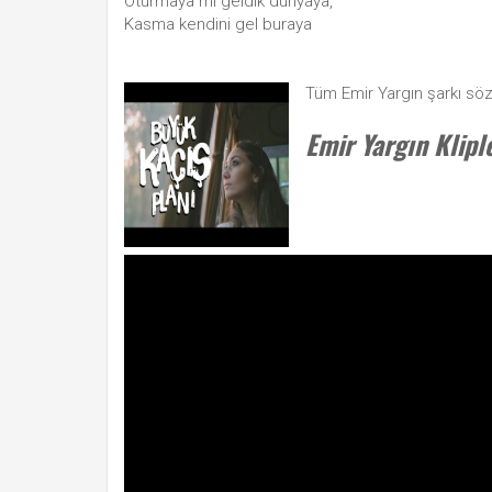
Oturmaya mı geldik dünyaya,
Kasma kendini gel buraya
Tüm Emir Yargın şarkı söz
Emir Yargın Klipl