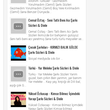
Anonim Türküler - Gezmedim
Yorulmadım (Cemil) Şarkı Sözleri
Gezmedim Yorulmadım (Cemil) Boş Yere Kırılmadım
(Cemil) Sana Benzer Dünyada...
Cemal Öztaş - Seni Tatlı Beni Acı Şarkı
Sözleri & Dinle
Cemal Öztaş - Seni Tatlı Beni Acı Şarkı
Sözleri İkimizde bir bahçenin gülüyüz
Seni tatlı beni acı yaratmış Sana türlü türlü meyveler ve...
Çocuk Şarkıları - KIRMIZI BALIK GÖLDE
Şarkı Sözleri & Dinle
Sosyal medyada sıkı bir ...
Türkü - Yar Meleke Şarkı Sözleri & Dinle
Türkü - Yar Meleke Şarkı Sözleri Yarim
güzel, ben çirkin Ben yarimin, yar benim
Yar meleke … Kaşı yay, kirpiği ok Dili bal,
aşığı çok G...
Yüksel Özkasap - Kimse Bilmez İçimdeki
Yarayı Şarkı Sözleri & Dinle
Yüksel Özkasap - Kimse Bilmez İçimdeki
Yarayı Şarkı Sözleri Kimse bilmez