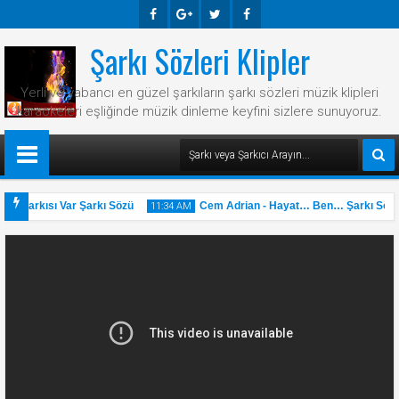
Şarkı Sözleri Klipler
Faceb
Googl
Twitte
Faceb
Ook
E-
R
Ook
Yerli ve yabancı en güzel şarkıların şarkı sözleri müzik klipleri
Plus
karaokeleri eşliğinde müzik dinleme keyfini sizlere sunuyoruz.
ir Şarkısı Var Şarkı Sözü
Cem Adrian - Hayat… Ben… Şarkı Sözü
11:34 AM
31
May
2025