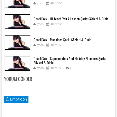
lyrics
2017/12/10
Charli Xcx - I'll Teach You A Lesson Şarkı Sözleri & Dinle
lyrics
2017/12/10
Charli Xcx - Machines Şarkı Sözleri & Dinle
lyrics
2017/12/10
Charli Xcx - Supermodels And Holiday Stunners Şarkı
Sözleri & Dinle
lyrics
2017/12/10
1
YORUM GÖNDER
Emoticon