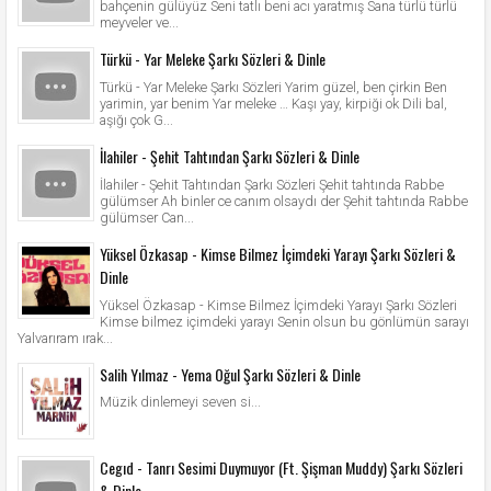
bahçenin gülüyüz Seni tatlı beni acı yaratmış Sana türlü türlü
meyveler ve...
Türkü - Yar Meleke Şarkı Sözleri & Dinle
Türkü - Yar Meleke Şarkı Sözleri Yarim güzel, ben çirkin Ben
yarimin, yar benim Yar meleke … Kaşı yay, kirpiği ok Dili bal,
aşığı çok G...
İlahiler - Şehit Tahtından Şarkı Sözleri & Dinle
İlahiler - Şehit Tahtından Şarkı Sözleri Şehit tahtında Rabbe
gülümser Ah binler ce canım olsaydı der Şehit tahtında Rabbe
gülümser Can...
Yüksel Özkasap - Kimse Bilmez İçimdeki Yarayı Şarkı Sözleri &
Dinle
Yüksel Özkasap - Kimse Bilmez İçimdeki Yarayı Şarkı Sözleri
Kimse bilmez içimdeki yarayı Senin olsun bu gönlümün sarayı
Yalvarıram ırak...
Salih Yılmaz - Yema Oğul Şarkı Sözleri & Dinle
Müzik dinlemeyi seven si...
Cegıd - Tanrı Sesimi Duymuyor (Ft. Şişman Muddy) Şarkı Sözleri
& Dinle