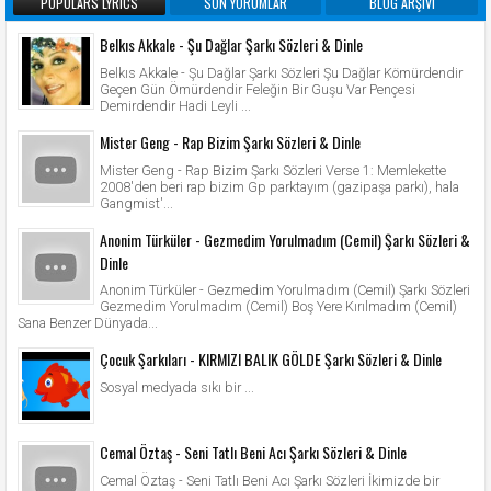
POPULARS LYRICS
SON YORUMLAR
BLOG ARŞIVI
Belkıs Akkale - Şu Dağlar Şarkı Sözleri & Dinle
Belkıs Akkale - Şu Dağlar Şarkı Sözleri Şu Dağlar Kömürdendir
Geçen Gün Ömürdendir Feleğin Bir Guşu Var Pençesi
Demirdendir Hadi Leyli ...
Mister Geng - Rap Bizim Şarkı Sözleri & Dinle
Mister Geng - Rap Bizim Şarkı Sözleri Verse 1: Memlekette
2008'den beri rap bizim Gp parktayım (gazipaşa parkı), hala
Gangmist'...
Anonim Türküler - Gezmedim Yorulmadım (Cemil) Şarkı Sözleri &
Dinle
Anonim Türküler - Gezmedim Yorulmadım (Cemil) Şarkı Sözleri
Gezmedim Yorulmadım (Cemil) Boş Yere Kırılmadım (Cemil)
Sana Benzer Dünyada...
Çocuk Şarkıları - KIRMIZI BALIK GÖLDE Şarkı Sözleri & Dinle
Sosyal medyada sıkı bir ...
Cemal Öztaş - Seni Tatlı Beni Acı Şarkı Sözleri & Dinle
Cemal Öztaş - Seni Tatlı Beni Acı Şarkı Sözleri İkimizde bir