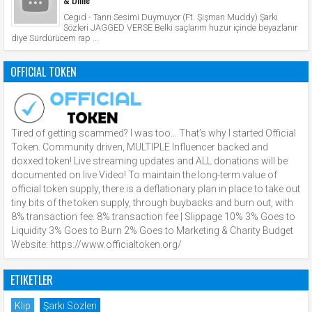
Cegıd - Tanrı Sesimi Duymuyor (Ft. Şişman Muddy) Şarkı
Sözleri JAGGED VERSE Belki saçlarım huzur içinde beyazlanır
diye Sürdürücem rap ...
OFFICIAL TOKEN
Tired of getting scammed? I was too… That’s why I started Official
Token. Community driven, MULTIPLE Influencer backed and
doxxed token! Live streaming updates and ALL donations will be
documented on live Video! To maintain the long-term value of
official token supply, there is a deflationary plan in place to take out
tiny bits of the token supply, through buybacks and burn out, with
8% transaction fee. 8% transaction fee | Slippage 10% 3% Goes to
Liquidity 3% Goes to Burn 2% Goes to Marketing & Charity Budget
Website: https://www.officialtoken.org/
ETIKETLER
Klip
Şarkı Sözleri