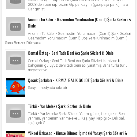
2008'den beri rap bizim Gp parktayım (gazipaşa parkı), hala
Gangmist'...
Anonim Türküler - Gezmedim Yorulmadım (Cemil) Şarkı Sözleri &
Dinle
Anonim Türküler - Gezmedim Yorulmadım (Cemil) Şarkı Sözleri
Gezmedim Yorulmadım (Cemil) Boş Yere Kırılmadım (Cemil)
Sana Benzer Dünyada...
Cemal Öztaş - Seni Tatlı Beni Acı Şarkı Sözleri & Dinle
Cemal Öztaş - Seni Tatlı Beni Acı Şarkı Sözleri İkimizde bir
bahçenin gülüyüz Seni tatlı beni acı yaratmış Sana türlü türlü
meyveler ve...
Çocuk Şarkıları - KIRMIZI BALIK GÖLDE Şarkı Sözleri & Dinle
Sosyal medyada sıkı bir ...
Türkü - Yar Meleke Şarkı Sözleri & Dinle
Türkü - Yar Meleke Şarkı Sözleri Yarim güzel, ben çirkin Ben
yarimin, yar benim Yar meleke … Kaşı yay, kirpiği ok Dili bal,
aşığı çok G...
Yüksel Özkasap - Kimse Bilmez İçimdeki Yarayı Şarkı Sözleri &