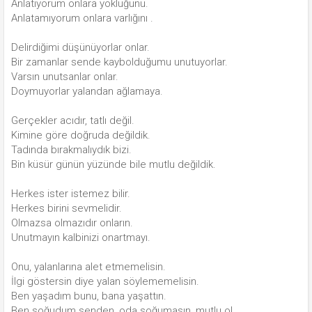
Anlatıyorum onlara yokluğunu.
Anlatamıyorum onlara varlığını .
Delirdiğimi düşünüyorlar onlar.
Bir zamanlar sende kaybolduğumu unutuyorlar.
Varsın unutsanlar onlar.
Doymuyorlar yalandan ağlamaya.
Gerçekler acıdır, tatlı değil.
Kimine göre doğruda değildik.
Tadında bırakmalıydık bizi.
Bin küsür günün yüzünde bile mutlu değildik.
Herkes ister istemez bilir.
Herkes birini sevmelidir.
Olmazsa olmazıdır onların.
Unutmayın kalbinizi onartmayı.
Onu, yalanlarına alet etmemelisin.
İlgi göstersin diye yalan söylememelisin.
Ben yaşadım bunu, bana yaşattın.
Ben soğudum senden, oda soğumasın, mutlu ol.