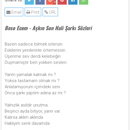
Share to:
0
Email
Print
URL
Beso Ecem - Aşkın Son Hali Şarkı Sözleri
Bazen sadece bilmek istersin.
Eskilerini yenilerinle örtemessin.
Üşenme sev derdi kelebeğin.
Duymamıştır ben yokken sesleri.
Yarım yamalak kalmak mı ?
Yoksa tastamam olmak mı ?
Anlatamıyorum içimdeki seni
Onca şarkı yaptım adına az mı ?
Yalnızlık asildir unutma.
Beşinci ayda bitiyor, yarın var.
Kalırsa aklım aklında.
Haklıyım senli davamda.