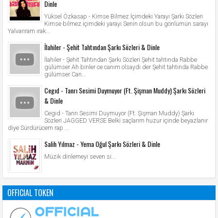
Dinle
Yüksel Özkasap - Kimse Bilmez İçimdeki Yarayı Şarkı Sözleri
Kimse bilmez içimdeki yarayı Senin olsun bu gönlümün sarayı
Yalvarıram ırak...
İlahiler - Şehit Tahtından Şarkı Sözleri & Dinle
İlahiler - Şehit Tahtından Şarkı Sözleri Şehit tahtında Rabbe
gülümser Ah binler ce canım olsaydı der Şehit tahtında Rabbe
gülümser Can...
Cegıd - Tanrı Sesimi Duymuyor (Ft. Şişman Muddy) Şarkı Sözleri
& Dinle
Cegıd - Tanrı Sesimi Duymuyor (Ft. Şişman Muddy) Şarkı
Sözleri JAGGED VERSE Belki saçlarım huzur içinde beyazlanır
diye Sürdürücem rap ...
Salih Yılmaz - Yema Oğul Şarkı Sözleri & Dinle
Müzik dinlemeyi seven si...
OFFICIAL TOKEN