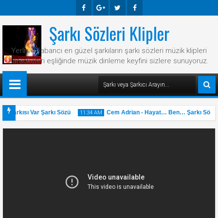
Şarkı Sözleri Klipler
Faceb
Googl
Twitte
Faceb
Ook
E-
R
Ook
Yerli ve yabancı en güzel şarkıların şarkı sözleri müzik klipleri
Plus
karaokeleri eşliğinde müzik dinleme keyfini sizlere sunuyoruz.
 Şarkısı Var Şarkı Sözü
Cem Adrian - Hayat… Ben… Şarkı Sözü
11:34 AM
31
May
2025