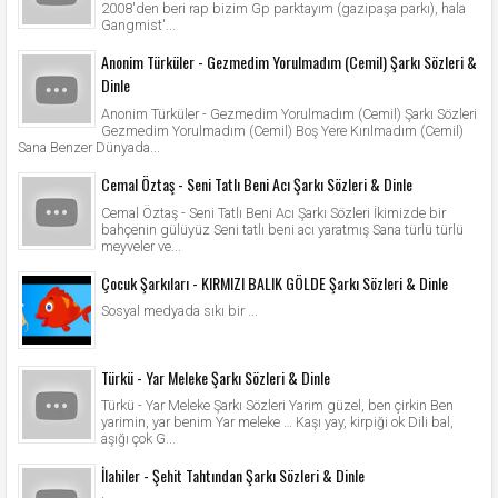
2008'den beri rap bizim Gp parktayım (gazipaşa parkı), hala
Gangmist'...
Anonim Türküler - Gezmedim Yorulmadım (Cemil) Şarkı Sözleri &
Dinle
Anonim Türküler - Gezmedim Yorulmadım (Cemil) Şarkı Sözleri
Gezmedim Yorulmadım (Cemil) Boş Yere Kırılmadım (Cemil)
Sana Benzer Dünyada...
Cemal Öztaş - Seni Tatlı Beni Acı Şarkı Sözleri & Dinle
Cemal Öztaş - Seni Tatlı Beni Acı Şarkı Sözleri İkimizde bir
bahçenin gülüyüz Seni tatlı beni acı yaratmış Sana türlü türlü
meyveler ve...
Çocuk Şarkıları - KIRMIZI BALIK GÖLDE Şarkı Sözleri & Dinle
Sosyal medyada sıkı bir ...
Türkü - Yar Meleke Şarkı Sözleri & Dinle
Türkü - Yar Meleke Şarkı Sözleri Yarim güzel, ben çirkin Ben
yarimin, yar benim Yar meleke … Kaşı yay, kirpiği ok Dili bal,
aşığı çok G...
İlahiler - Şehit Tahtından Şarkı Sözleri & Dinle