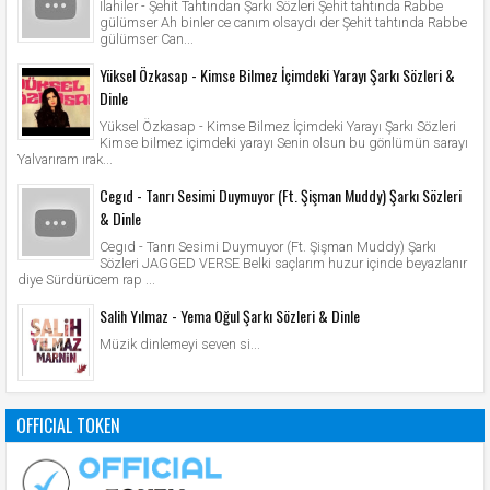
İlahiler - Şehit Tahtından Şarkı Sözleri Şehit tahtında Rabbe
gülümser Ah binler ce canım olsaydı der Şehit tahtında Rabbe
gülümser Can...
Yüksel Özkasap - Kimse Bilmez İçimdeki Yarayı Şarkı Sözleri &
Dinle
Yüksel Özkasap - Kimse Bilmez İçimdeki Yarayı Şarkı Sözleri
Kimse bilmez içimdeki yarayı Senin olsun bu gönlümün sarayı
Yalvarıram ırak...
Cegıd - Tanrı Sesimi Duymuyor (Ft. Şişman Muddy) Şarkı Sözleri
& Dinle
Cegıd - Tanrı Sesimi Duymuyor (Ft. Şişman Muddy) Şarkı
Sözleri JAGGED VERSE Belki saçlarım huzur içinde beyazlanır
diye Sürdürücem rap ...
Salih Yılmaz - Yema Oğul Şarkı Sözleri & Dinle
Müzik dinlemeyi seven si...
OFFICIAL TOKEN