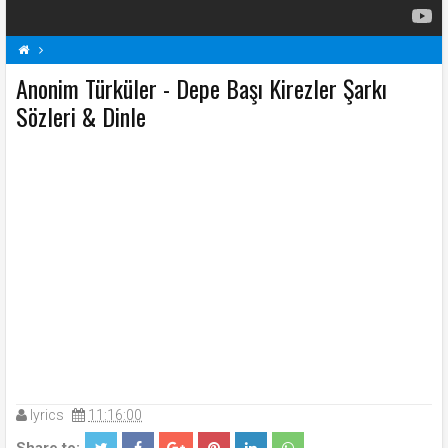
Anonim Türküler - Depe Başı Kirezler Şarkı
A
Anonim Türküler Şarkı Sözleri
Depe Başı Kirezler Şarkı Sözleri
Sözleri & Dinle
Şarkı Sözleri
lyrics
11:16:00