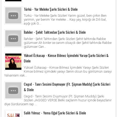
Türkü - Yar Meleke Şarkı Sözleri & Dinle
Türkü - Yar Meleke Şarkı Sözleri Yarim güzel, ben çirkin Ben
yarimin, yar benim Yar meleke … Kaşı yay, kirpiği ok Dili bal,
aşığı çok G...
İlahiler - Şehit Tahtından Şarkı Sözleri & Dinle
İlahiler - Şehit Tahtından Şarkı Sözleri Şehit tahtında Rabbe
gülümser Ah binler ce canım olsaydı der Şehit tahtında Rabbe
gülümser Can...
Yüksel Özkasap - Kimse Bilmez İçimdeki Yarayı Şarkı Sözleri &
Dinle
Yüksel Özkasap - Kimse Bilmez İçimdeki Yarayı Şarkı Sözleri
Kimse bilmez içimdeki yarayı Senin olsun bu gönlümün sarayı
Yalvarıram ırak...
Cegıd - Tanrı Sesimi Duymuyor (Ft. Şişman Muddy) Şarkı Sözleri
& Dinle
Cegıd - Tanrı Sesimi Duymuyor (Ft. Şişman Muddy) Şarkı
Sözleri JAGGED VERSE Belki saçlarım huzur içinde beyazlanır
diye Sürdürücem rap ...
Salih Yılmaz - Yema Oğul Şarkı Sözleri & Dinle