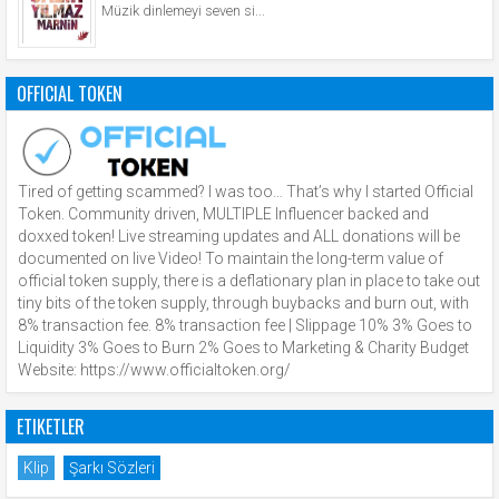
Müzik dinlemeyi seven si...
OFFICIAL TOKEN
Tired of getting scammed? I was too… That’s why I started Official
Token. Community driven, MULTIPLE Influencer backed and
doxxed token! Live streaming updates and ALL donations will be
documented on live Video! To maintain the long-term value of
official token supply, there is a deflationary plan in place to take out
tiny bits of the token supply, through buybacks and burn out, with
8% transaction fee. 8% transaction fee | Slippage 10% 3% Goes to
Liquidity 3% Goes to Burn 2% Goes to Marketing & Charity Budget
Website: https://www.officialtoken.org/
ETIKETLER
Klip
Şarkı Sözleri