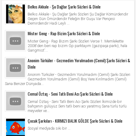
Belkıs Akkale - Şu Dağlar Şarkı Sözleri & Dinle
Belkıs Akkale - Şu Dağlar Şarkı Sözleri Şu Dağlar Kömürdendir
Geçen Gün Ömürdendir Feleğin Bir Guşu Var Pençesi
Demirdendir Hadi Leyli ...
Mister Geng - Rap Bizim Şarkı Sözleri & Dinle
Mister Geng - Rap Bizim Şarkı Sözleri Verse 1: Memlekette
2008'den beri rap bizim Gp parktayım (gazipaşa parkı), hala
Gangmist'...
Anonim Türküler - Gezmedim Yorulmadım (Cemil) Şarkı Sözleri &
Dinle
Anonim Türküler - Gezmedim Yorulmadım (Cemil) Şarkı Sözleri
Gezmedim Yorulmadım (Cemil) Boş Yere Kırılmadım (Cemil)
Sana Benzer Dünyada...
Cemal Öztaş - Seni Tatlı Beni Acı Şarkı Sözleri & Dinle
Cemal Öztaş - Seni Tatlı Beni Acı Şarkı Sözleri İkimizde bir
bahçenin gülüyüz Seni tatlı beni acı yaratmış Sana türlü türlü
meyveler ve...
Çocuk Şarkıları - KIRMIZI BALIK GÖLDE Şarkı Sözleri & Dinle
Sosyal medyada sıkı bir ...