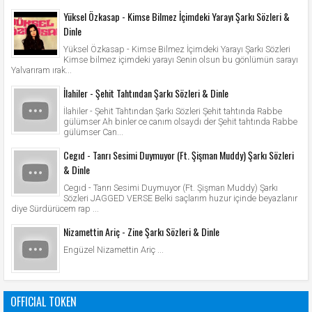
Yüksel Özkasap - Kimse Bilmez İçimdeki Yarayı Şarkı Sözleri &
Dinle
Yüksel Özkasap - Kimse Bilmez İçimdeki Yarayı Şarkı Sözleri
Kimse bilmez içimdeki yarayı Senin olsun bu gönlümün sarayı
Yalvarıram ırak...
İlahiler - Şehit Tahtından Şarkı Sözleri & Dinle
İlahiler - Şehit Tahtından Şarkı Sözleri Şehit tahtında Rabbe
gülümser Ah binler ce canım olsaydı der Şehit tahtında Rabbe
gülümser Can...
Cegıd - Tanrı Sesimi Duymuyor (Ft. Şişman Muddy) Şarkı Sözleri
& Dinle
Cegıd - Tanrı Sesimi Duymuyor (Ft. Şişman Muddy) Şarkı
Sözleri JAGGED VERSE Belki saçlarım huzur içinde beyazlanır
diye Sürdürücem rap ...
Nizamettin Ariç - Zine Şarkı Sözleri & Dinle
Engüzel Nizamettin Ariç ...
OFFICIAL TOKEN