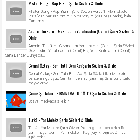
Mister Geng - Rap Bizim Şarkı Sözleri & Dinle
Mister Geng - Rap Bizim Şarkı Sözleri Verse 1: Memlekette
2008'den beri rap bizim Gp parktayım (gazipaşa parkı), hala
Gangmist'...
Anonim Türküler - Gezmedim Yorulmadım (Cemil) Şarkı Sözleri &
Dinle
Anonim Türküler - Gezmedim Yorulmadım (Cemil) Şarkı Sözleri
Gezmedim Yorulmadım (Cemil) Boş Yere Kırılmadım (Cemil)
Sana Benzer Dünyada...
Cemal Öztaş - Seni Tatlı Beni Acı Şarkı Sözleri & Dinle
Cemal Öztaş - Seni Tatlı Beni Acı Şarkı Sözleri İkimizde bir
bahçenin gülüyüz Seni tatlı beni acı yaratmış Sana türlü türlü
meyveler ve...
Çocuk Şarkıları - KIRMIZI BALIK GÖLDE Şarkı Sözleri & Dinle
Sosyal medyada sıkı bir ...
Türkü - Yar Meleke Şarkı Sözleri & Dinle
Türkü - Yar Meleke Şarkı Sözleri Yarim güzel, ben çirkin Ben
yarimin, yar benim Yar meleke … Kaşı yay, kirpiği ok Dili bal,
aşığı çok G...