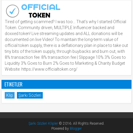
Tired of getting scammed? I was too… That’s why I started Official
Token. Community driven, MULTIPLE Influencer backed and
doxxed token! Live streaming updates and ALL donations will be
documented on live Video! To maintain the long-term value of
official token supply, there is a deflationary plan in place to take out
tiny bits of the token supply, through buybacks and burn out, with
8% transaction fee. 8% transaction fee | Slippage 10% 3% Goes to
Liquidity 3% Goes to Burn 2% Goes to Marketing & Charity Budget
Website: https://www.officialtoken.org/
ETIKETLER
Klip
Şarkı Sözleri
Şarkı Sözleri Klipler
© 2016. All Rights Reserved.
Powered by
Blogger