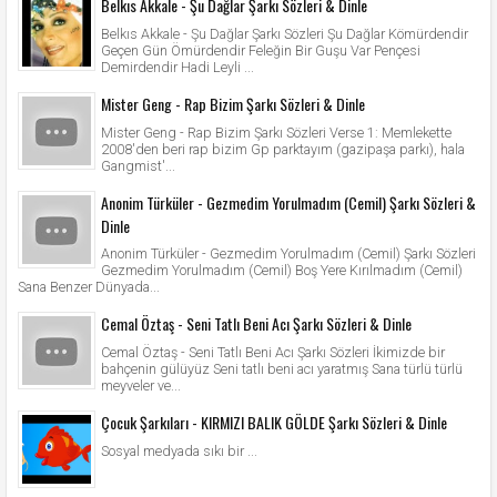
Belkıs Akkale - Şu Dağlar Şarkı Sözleri & Dinle
Belkıs Akkale - Şu Dağlar Şarkı Sözleri Şu Dağlar Kömürdendir
Geçen Gün Ömürdendir Feleğin Bir Guşu Var Pençesi
Demirdendir Hadi Leyli ...
Mister Geng - Rap Bizim Şarkı Sözleri & Dinle
Mister Geng - Rap Bizim Şarkı Sözleri Verse 1: Memlekette
2008'den beri rap bizim Gp parktayım (gazipaşa parkı), hala
Gangmist'...
Anonim Türküler - Gezmedim Yorulmadım (Cemil) Şarkı Sözleri &
Dinle
Anonim Türküler - Gezmedim Yorulmadım (Cemil) Şarkı Sözleri
Gezmedim Yorulmadım (Cemil) Boş Yere Kırılmadım (Cemil)
Sana Benzer Dünyada...
Cemal Öztaş - Seni Tatlı Beni Acı Şarkı Sözleri & Dinle
Cemal Öztaş - Seni Tatlı Beni Acı Şarkı Sözleri İkimizde bir
bahçenin gülüyüz Seni tatlı beni acı yaratmış Sana türlü türlü
meyveler ve...
Çocuk Şarkıları - KIRMIZI BALIK GÖLDE Şarkı Sözleri & Dinle
Sosyal medyada sıkı bir ...