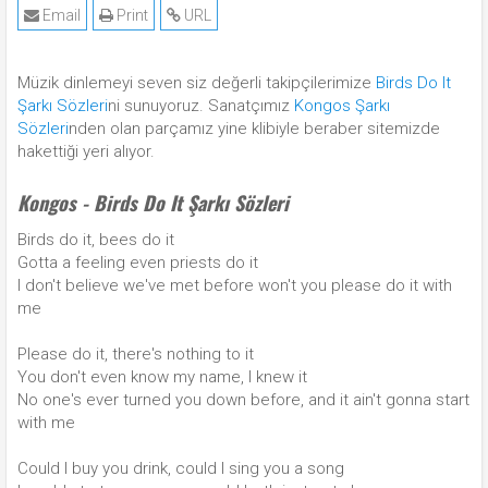
Email
Print
URL
Müzik dinlemeyi seven siz değerli takipçilerimize
Birds Do It
Şarkı Sözleri
ni sunuyoruz. Sanatçımız
Kongos Şarkı
Sözleri
nden olan parçamız yine klibiyle beraber sitemizde
hakettiği yeri alıyor.
Kongos - Birds Do It Şarkı Sözleri
Birds do it, bees do it
Gotta a feeling even priests do it
I don't believe we've met before won't you please do it with
me
Please do it, there's nothing to it
You don't even know my name, I knew it
No­ one's ever turned you down before, and it ain't gonna start
with me
Could I buy you drink, could I sing you a song