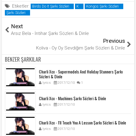
Etiketler:
Birds Do It Şarkı Sözleri
K
Kongos Şarkı Sözleri
Şarkı Sözleri
Next
Arsız Bela - İntihar Şarkı Sözleri & Dinle
Previous
Koliva - Oy Oy Sevdiğim Şarkı Sözleri & Dinle
BENZER ŞARKILAR
Charli Xcx - Supermodels And Holiday Stunners Şarkı
Sözleri & Dinle
lyrics
2017/12/10
1
Charli Xcx - Machines Şarkı Sözleri & Dinle
lyrics
2017/12/10
Charli Xcx - I'll Teach You A Lesson Şarkı Sözleri & Dinle
lyrics
2017/12/10