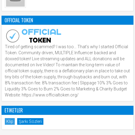
OFFICIAL TOKEN
Tired of getting scammed? I was too… That’s why I started Official
Token. Community driven, MULTIPLE Influencer backed and
doxxed token! Live streaming updates and ALL donations will be
documented on live Video! To maintain the long-term value of
official token supply, there is a deflationary plan in place to take out
tiny bits of the token supply, through buybacks and burn out, with
8% transaction fee. 8% transaction fee | Slippage 10% 3% Goes to
Liquidity 3% Goes to Burn 2% Goes to Marketing & Charity Budget
Website: https://www.officialtoken.org/
ETIKETLER
Klip
Şarkı Sözleri