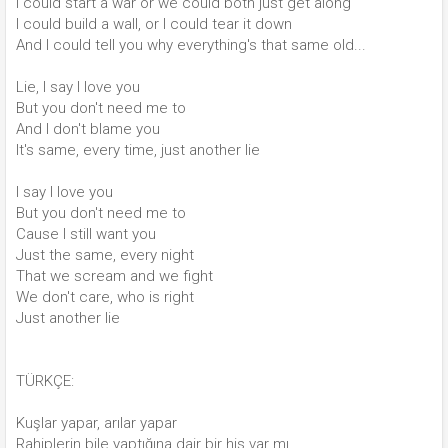
I could start a war or we could both just get along
I could build a wall, or I could tear it down
And I could tell you why everything's that same old...
Lie, I say I love you
But you don't need me to
And I don't blame you
It's same, every time, just another lie
I say I love you
But you don't need me to
Cause I still want you
Just the same, every night
That we scream and we fight
We don't care, who is right
Just another lie
TÜRKÇE:
Kuşlar yapar, arılar yapar
Rahiplerin bile yaptığına dair bir his var mı