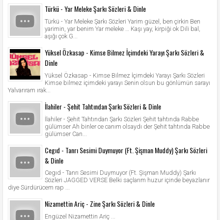
Türkü - Yar Meleke Şarkı Sözleri & Dinle
Türkü - Yar Meleke Şarkı Sözleri Yarim güzel, ben çirkin Ben
yarimin, yar benim Yar meleke … Kaşı yay, kirpiği ok Dili bal,
aşığı çok G...
Yüksel Özkasap - Kimse Bilmez İçimdeki Yarayı Şarkı Sözleri &
Dinle
Yüksel Özkasap - Kimse Bilmez İçimdeki Yarayı Şarkı Sözleri
Kimse bilmez içimdeki yarayı Senin olsun bu gönlümün sarayı
Yalvarıram ırak...
İlahiler - Şehit Tahtından Şarkı Sözleri & Dinle
İlahiler - Şehit Tahtından Şarkı Sözleri Şehit tahtında Rabbe
gülümser Ah binler ce canım olsaydı der Şehit tahtında Rabbe
gülümser Can...
Cegıd - Tanrı Sesimi Duymuyor (Ft. Şişman Muddy) Şarkı Sözleri
& Dinle
Cegıd - Tanrı Sesimi Duymuyor (Ft. Şişman Muddy) Şarkı
Sözleri JAGGED VERSE Belki saçlarım huzur içinde beyazlanır
diye Sürdürücem rap ...
Nizamettin Ariç - Zine Şarkı Sözleri & Dinle
Engüzel Nizamettin Ariç ...