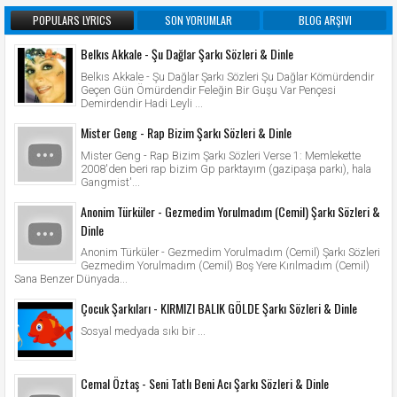
POPULARS LYRICS
SON YORUMLAR
BLOG ARŞIVI
Belkıs Akkale - Şu Dağlar Şarkı Sözleri & Dinle
Belkıs Akkale - Şu Dağlar Şarkı Sözleri Şu Dağlar Kömürdendir
Geçen Gün Ömürdendir Feleğin Bir Guşu Var Pençesi
Demirdendir Hadi Leyli ...
Mister Geng - Rap Bizim Şarkı Sözleri & Dinle
Mister Geng - Rap Bizim Şarkı Sözleri Verse 1: Memlekette
2008'den beri rap bizim Gp parktayım (gazipaşa parkı), hala
Gangmist'...
Anonim Türküler - Gezmedim Yorulmadım (Cemil) Şarkı Sözleri &
Dinle
Anonim Türküler - Gezmedim Yorulmadım (Cemil) Şarkı Sözleri
Gezmedim Yorulmadım (Cemil) Boş Yere Kırılmadım (Cemil)
Sana Benzer Dünyada...
Çocuk Şarkıları - KIRMIZI BALIK GÖLDE Şarkı Sözleri & Dinle
Sosyal medyada sıkı bir ...
Cemal Öztaş - Seni Tatlı Beni Acı Şarkı Sözleri & Dinle