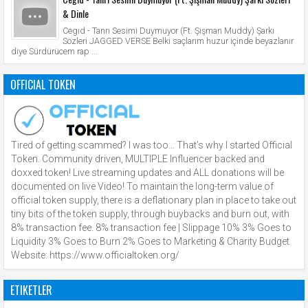
& Dinle
Cegıd - Tanrı Sesimi Duymuyor (Ft. Şişman Muddy) Şarkı
Sözleri JAGGED VERSE Belki saçlarım huzur içinde beyazlanır
diye Sürdürücem rap ...
OFFICIAL TOKEN
Tired of getting scammed? I was too… That’s why I started Official
Token. Community driven, MULTIPLE Influencer backed and
doxxed token! Live streaming updates and ALL donations will be
documented on live Video! To maintain the long-term value of
official token supply, there is a deflationary plan in place to take out
tiny bits of the token supply, through buybacks and burn out, with
8% transaction fee. 8% transaction fee | Slippage 10% 3% Goes to
Liquidity 3% Goes to Burn 2% Goes to Marketing & Charity Budget
Website: https://www.officialtoken.org/
ETIKETLER