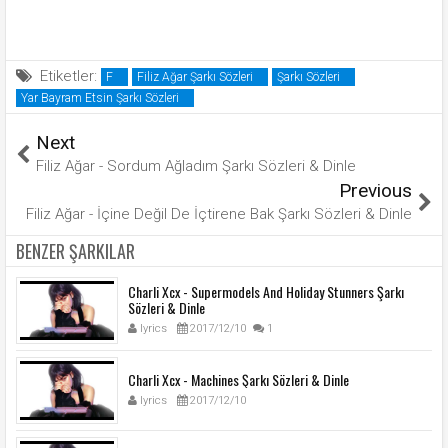
Etiketler:
F
Filiz Ağar Şarkı Sözleri
Şarkı Sözleri
Yar Bayram Etsin Şarkı Sözleri
Next
Filiz Ağar - Sordum Ağladım Şarkı Sözleri & Dinle
Previous
Filiz Ağar - İçine Değil De İçtirene Bak Şarkı Sözleri & Dinle
BENZER ŞARKILAR
Charli Xcx - Supermodels And Holiday Stunners Şarkı
Sözleri & Dinle
lyrics
2017/12/10
1
Charli Xcx - Machines Şarkı Sözleri & Dinle
lyrics
2017/12/10