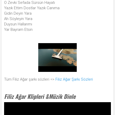
O Zevki Sefada Sürsün Hayatı
Yazık Ettim Dostlar Yazık Canıma
Gidin Deyin Yara
Ah Söyleyin Yara
Duysun Hallarımı
Yar Bayram Etsin
Tüm Filiz Ağar şarkı sözleri =>
Filiz Ağar Şarkı Sözleri
Filiz Ağar Klipleri &Müzik Dinle