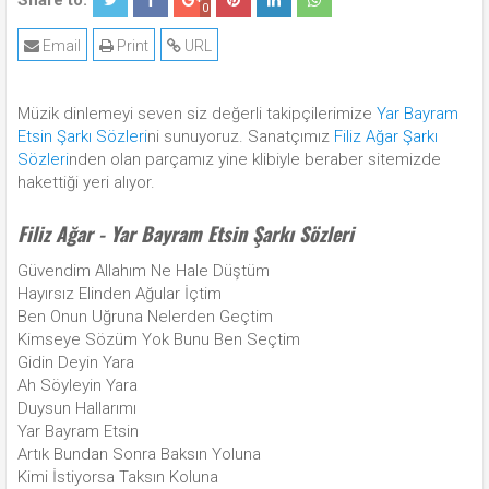
Share to:
0
Email
Print
URL
Müzik dinlemeyi seven siz değerli takipçilerimize
Yar Bayram
Etsin Şarkı Sözleri
ni sunuyoruz. Sanatçımız
Filiz Ağar Şarkı
Sözleri
nden olan parçamız yine klibiyle beraber sitemizde
hakettiği yeri alıyor.
Filiz Ağar - Yar Bayram Etsin Şarkı Sözleri
Güvendim Allahım Ne Hale Düştüm
Hayırsız Elinden Ağular İçtim
Ben Onun Uğruna Nelerden Geçtim
Kimseye Sözüm Yok Bunu Ben Seçtim
Gidin Deyin Yara
Ah Söyleyin Yara
Duysun Hallarımı
Yar Bayram Etsin
Artık Bundan Sonra Baksın Yoluna
Kimi İstiyorsa Taksın Koluna