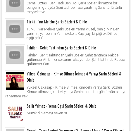
Cemal Öztaş - Seni Tatlı Beni Acı Şarkı Sözleri İkimizde bir
bahçenin gülüyüz Seni tatlı beni acı yaratmış Sana türlü türlü
meyveler ve...
Türkü - Yar Meleke Şarkı Sözleri & Dinle
Türkü - Yar Meleke Şarkı Sözleri Yarim güzel, ben çirkin Ben
yarimin, yar benim Yar meleke … Kaşı yay, kirpiği ok Dili bal,
aşığı çok G...
İlahiler - Şehit Tahtından Şarkı Sözleri & Dinle
İlahiler - Şehit Tahtından Şarkı Sözleri Şehit tahtında Rabbe
gülümser Ah binler ce canım olsaydı der Şehit tahtında Rabbe
gülümser Can...
Yüksel Özkasap - Kimse Bilmez İçimdeki Yarayı Şarkı Sözleri &
Dinle
Yüksel Özkasap - Kimse Bilmez İçimdeki Yarayı Şarkı Sözleri
Kimse bilmez içimdeki yarayı Senin olsun bu gönlümün sarayı
Yalvarıram ırak...
Salih Yılmaz - Yema Oğul Şarkı Sözleri & Dinle
Müzik dinlemeyi seven si...
Cegıd - Tanrı Sesimi Duymuyor (Ft. Şişman Muddy) Şarkı Sözleri