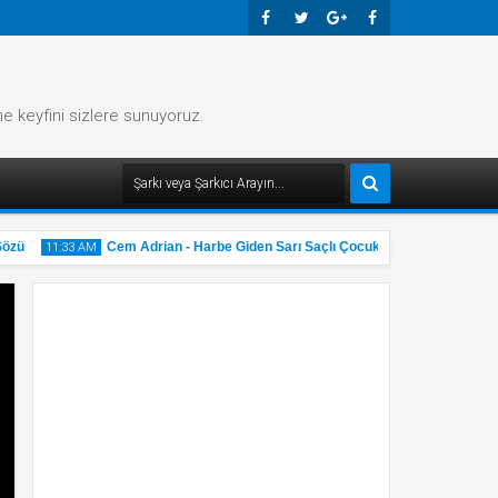
Faceb
Twitte
Googl
Faceb
Ook
R
E-
Ook
me keyfini sizlere sunuyoruz.
Plus
ü
Cem Adrian - Harbe Giden Sarı Saçlı Çocuk Şarkı Sözü
11:33 AM
11:32 A
31
31
May
M
2025
2