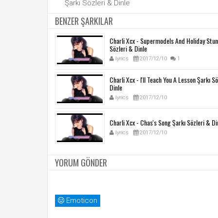
Şarkı Sözleri & Dinle
BENZER ŞARKILAR
Charli Xcx - Supermodels And Holiday Stun
Sözleri & Dinle
lyrics
2017/12/10
1
Charli Xcx - I'll Teach You A Lesson Şarkı S
Dinle
lyrics
2017/12/10
Charli Xcx - Chas's Song Şarkı Sözleri & Di
lyrics
2017/12/10
YORUM GÖNDER
Emoticon