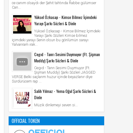
ce canım olsaydı der Şehit tahtında Rabbe gülümser
Can...
Yüksel Özkasap - Kimse Bilmez İçimdeki
Yarayı Şarkı Sözleri & Dinle
Yüksel Özkasap - Kimse Bilmez İçimdeki
Yarayı Şarkı Sözleri Kimse bilmez
içimdeki yarayı Senin olsun bu gönlümün sarayı
Yalvarıram ırak...
Cegıd - Tanrı Sesimi Duymuyor (Ft. Şişman
Muddy) Şarkı Sözleri & Dinle
Cegıd - Tanrı Sesimi Duymuyor (Ft.
Şişman Muddy) Şarkı Sözleri JAGGED
VERSE Belki saçlarım huzur içinde beyazlanır diye
Sürdürücem rap ...
Salih Yılmaz - Yema Oğul Şarkı Sözleri &
Dinle
Müzik dinlemeyi seven si...
OFFICIAL TOKEN