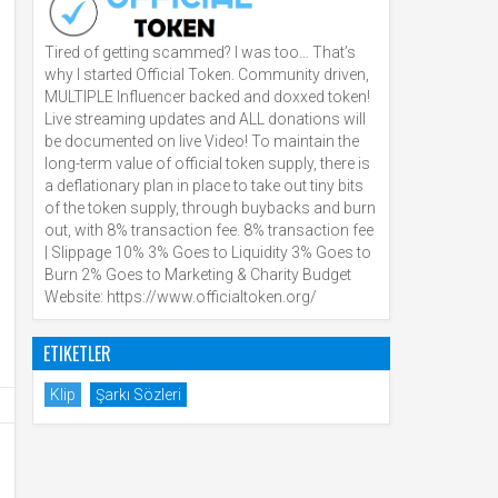
Tired of getting scammed? I was too… That’s
why I started Official Token. Community driven,
MULTIPLE Influencer backed and doxxed token!
Live streaming updates and ALL donations will
be documented on live Video! To maintain the
long-term value of official token supply, there is
a deflationary plan in place to take out tiny bits
of the token supply, through buybacks and burn
out, with 8% transaction fee. 8% transaction fee
| Slippage 10% 3% Goes to Liquidity 3% Goes to
Burn 2% Goes to Marketing & Charity Budget
Website: https://www.officialtoken.org/
ETIKETLER
Klip
Şarkı Sözleri