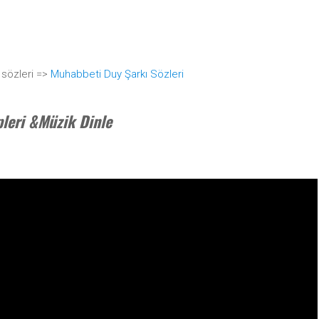
 sözleri =>
Muhabbeti Duy Şarkı Sözleri
leri &Müzik Dinle