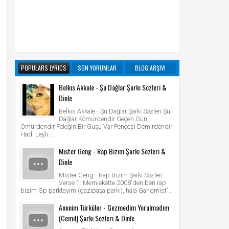
POPULARS LYRICS
SON YORUMLAR
BLOG ARŞIVI
Belkıs Akkale - Şu Dağlar Şarkı Sözleri &
Dinle
Belkıs Akkale - Şu Dağlar Şarkı Sözleri Şu
Dağlar Kömürdendir Geçen Gün
Ömürdendir Feleğin Bir Guşu Var Pençesi Demirdendir
Hadi Leyli ...
Mister Geng - Rap Bizim Şarkı Sözleri &
Dinle
Mister Geng - Rap Bizim Şarkı Sözleri
Verse 1: Memlekette 2008'den beri rap
bizim Gp parktayım (gazipaşa parkı), hala Gangmist'...
Anonim Türküler - Gezmedim Yorulmadım
(Cemil) Şarkı Sözleri & Dinle