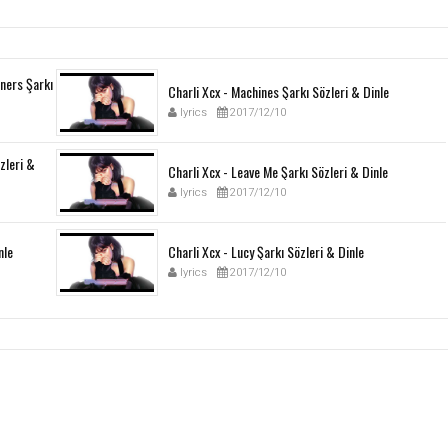
ners Şarkı
Charli Xcx - Machines Şarkı Sözleri & Dinle
lyrics
2017/12/10
özleri &
Charli Xcx - Leave Me Şarkı Sözleri & Dinle
lyrics
2017/12/10
nle
Charli Xcx - Lucy Şarkı Sözleri & Dinle
lyrics
2017/12/10