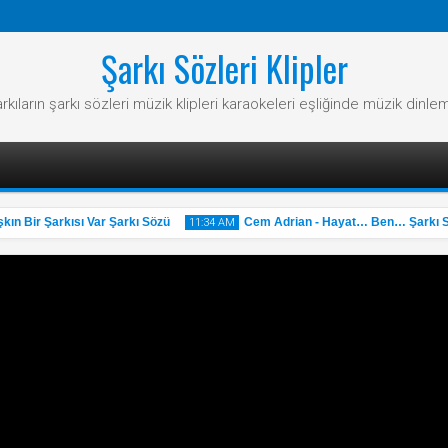
Şarkı Sözleri Klipler
rkıların şarkı sözleri müzik klipleri karaokeleri eşliğinde müzik dinle
 Bir Şarkısı Var Şarkı Sözü
Cem Adrian - Hayat… Ben… Şarkı Söz
11:34 AM
31
May
2025