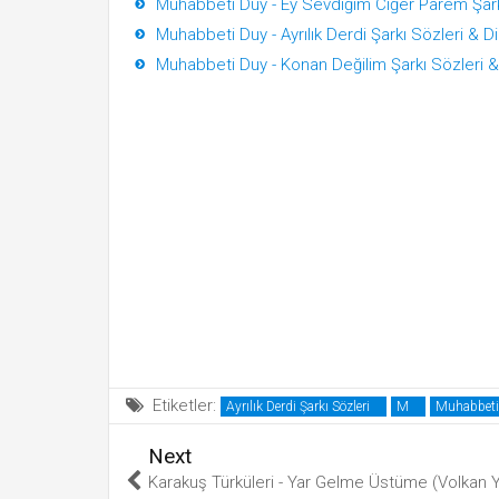
Muhabbeti Duy - Ey Sevdiğim Ciğer Parem Şark
Muhabbeti Duy - Ayrılık Derdi Şarkı Sözleri & Di
Muhabbeti Duy - Konan Değilim Şarkı Sözleri &
Etiketler:
Ayrılık Derdi Şarkı Sözleri
M
Muhabbeti 
Next
Karakuş Türküleri - Yar Gelme Üstüme (Volkan Yı