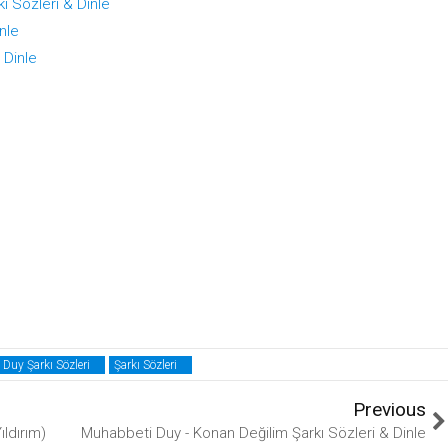
ı Sözleri & Dinle
nle
 Dinle
Duy Şarkı Sözleri
Şarkı Sözleri
Previous
ldırım)
Muhabbeti Duy - Konan Değilim Şarkı Sözleri & Dinle