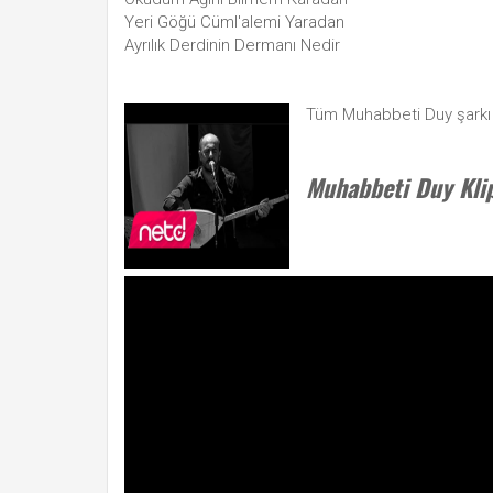
Yeri Göğü Cüml'alemi Yaradan
Ayrılık Derdinin Dermanı Nedir
Tüm Muhabbeti Duy şarkı
Muhabbeti Duy Klip