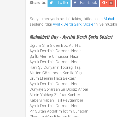
Share to:
Twitter
Facebook
0
Sosyal medyada sıkı bir takipçi kitlesi olan
Muhabb
seslendirdiği
Ayrılık Derdi Şarkı Sözleri
ni ve müzikle
Muhabbeti Duy - Ayrılık Derdi Şarkı Sözleri
Uğrum Sıra Giden Boz Atlı Hızır
Ayrılık Derdinin Dermanı Nedir
Şu İki Aleme Olmuşsun Nazır
Ayrılık Derdinin Dermanı Nedir
Hani Şu Dünyanın Toprağı Taşı
Akıttım Gözümden Kan İle Yaşı
Urum Ellerinin Hacı Bektaş'ı
Ayrılık Derdinin Dermanı Nedir
Dünyayı Sorarsan Bir Dipsiz Anbar
Ali'nin Yoldaşı Zülfikar Kanber
Kabe'yi Yapan Halil Peygamber
Ayrılık Derdinin Dermanı Nedir
Pir Sultan Abdal'ım İçtim Cür'adan
Okudum Ağını Bilmem Karadan