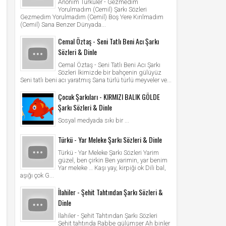
Anonim Türküler - Gezmedim
Yorulmadım (Cemil) Şarkı Sözleri
Gezmedim Yorulmadım (Cemil) Boş Yere Kırılmadım
(Cemil) Sana Benzer Dünyada...
Cemal Öztaş - Seni Tatlı Beni Acı Şarkı
Sözleri & Dinle
Cemal Öztaş - Seni Tatlı Beni Acı Şarkı
Sözleri İkimizde bir bahçenin gülüyüz
Seni tatlı beni acı yaratmış Sana türlü türlü meyveler ve...
Çocuk Şarkıları - KIRMIZI BALIK GÖLDE
Şarkı Sözleri & Dinle
Sosyal medyada sıkı bir ...
Türkü - Yar Meleke Şarkı Sözleri & Dinle
Türkü - Yar Meleke Şarkı Sözleri Yarim
güzel, ben çirkin Ben yarimin, yar benim
Yar meleke … Kaşı yay, kirpiği ok Dili bal,
aşığı çok G...
İlahiler - Şehit Tahtından Şarkı Sözleri &
Dinle
İlahiler - Şehit Tahtından Şarkı Sözleri
Şehit tahtında Rabbe gülümser Ah binler