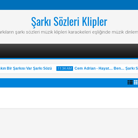
Şarkı Sözleri Klipler
rkıların şarkı sözleri müzik klipleri karaokeleri eşliğinde müzik dinle
 Bir Şarkısı Var Şarkı Sözü
Cem Adrian - Hayat… Ben… Şarkı Sö
11:34 AM
31
May
2025