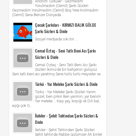
Anonim Türküler - Gezmedim
Yorulmadım (Cemil) Şarkı Sözleri
Gezmedim Yorulmadım (Cemil) Boş Yere Kırılmadım
(Cemil) Sana Benzer Dünyada...
Çocuk Şarkıları - KIRMIZI BALIK GÖLDE
Şarkı Sözleri & Dinle
Sosyal medyada sıkı bir ...
Cemal Öztaş - Seni Tatlı Beni Acı Şarkı
Sözleri & Dinle
Cemal Öztaş - Seni Tatlı Beni Acı Şarkı
Sözleri İkimizde bir bahçenin gülüyüz
Seni tatlı beni acı yaratmış Sana türlü türlü meyveler ve...
Türkü - Yar Meleke Şarkı Sözleri & Dinle
Türkü - Yar Meleke Şarkı Sözleri Yarim
güzel, ben çirkin Ben yarimin, yar benim
Yar meleke … Kaşı yay, kirpiği ok Dili bal,
aşığı çok G...
İlahiler - Şehit Tahtından Şarkı Sözleri &
Dinle
İlahiler - Şehit Tahtından Şarkı Sözleri
Şehit tahtında Rabbe gülümser Ah binler