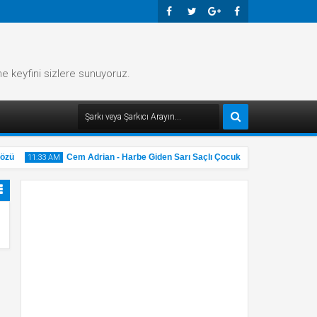
Faceb
Twitte
Googl
Faceb
Ook
R
E-
Ook
me keyfini sizlere sunuyoruz.
Plus
zü
Cem Adrian - Harbe Giden Sarı Saçlı Çocuk Şarkı Sözü
11:33 AM
11:32 
31
31
May
M
2025
2