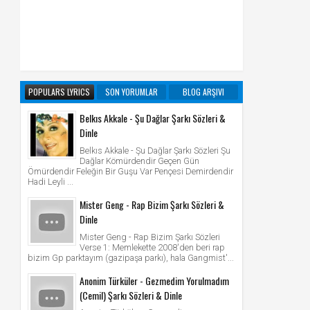
POPULARS LYRICS
SON YORUMLAR
BLOG ARŞIVI
Belkıs Akkale - Şu Dağlar Şarkı Sözleri &
Dinle
Belkıs Akkale - Şu Dağlar Şarkı Sözleri Şu
Dağlar Kömürdendir Geçen Gün
Ömürdendir Feleğin Bir Guşu Var Pençesi Demirdendir
Hadi Leyli ...
Mister Geng - Rap Bizim Şarkı Sözleri &
Dinle
Mister Geng - Rap Bizim Şarkı Sözleri
Verse 1: Memlekette 2008'den beri rap
bizim Gp parktayım (gazipaşa parkı), hala Gangmist'...
Anonim Türküler - Gezmedim Yorulmadım
(Cemil) Şarkı Sözleri & Dinle